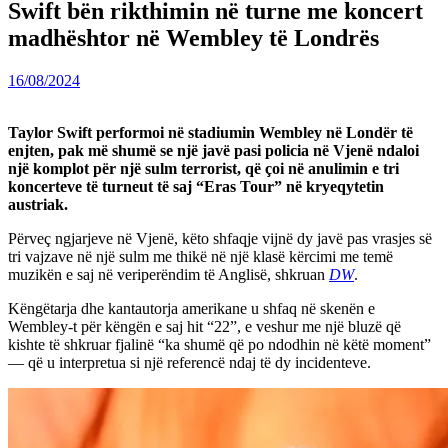
Swift bën rikthimin në turne me koncert
madhështor në Wembley të Londrës
16/08/2024
Taylor Swift performoi në stadiumin Wembley në Londër të
enjten, pak më shumë se një javë pasi policia në Vjenë ndaloi
një komplot për një sulm terrorist, që çoi në anulimin e tri
koncerteve të turneut të saj “Eras Tour” në kryeqytetin
austriak.
Përveç ngjarjeve në Vjenë, këto shfaqje vijnë dy javë pas vrasjes së
tri vajzave në një sulm me thikë në një klasë kërcimi me temë
muzikën e saj në veriperëndim të Anglisë, shkruan
DW
.
Këngëtarja dhe kantautorja amerikane u shfaq në skenën e
Wembley-t për këngën e saj hit “22”, e veshur me një bluzë që
kishte të shkruar fjalinë “ka shumë që po ndodhin në këtë moment”
— që u interpretua si një referencë ndaj të dy incidenteve.