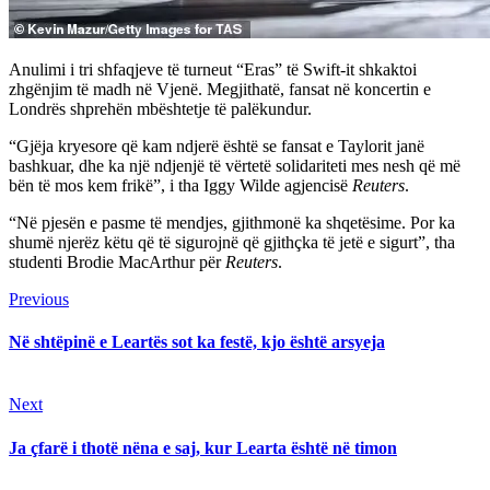
Anulimi i tri shfaqjeve të turneut “Eras” të Swift-it shkaktoi
zhgënjim të madh në Vjenë. Megjithatë, fansat në koncertin e
Londrës shprehën mbështetje të palëkundur.
“Gjëja kryesore që kam ndjerë është se fansat e Taylorit janë
bashkuar, dhe ka një ndjenjë të vërtetë solidariteti mes nesh që më
bën të mos kem frikë”, i tha Iggy Wilde agjencisë
Reuters
.
“Në pjesën e pasme të mendjes, gjithmonë ka shqetësime. Por ka
shumë njerëz këtu që të sigurojnë që gjithçka të jetë e sigurt”, tha
studenti Brodie MacArthur për
Reuters
.
Continue
Previous
Previous
post:
Reading
Në shtëpinë e Leartës sot ka festë, kjo është arsyeja
Next
Next
post:
Ja çfarë i thotë nëna e saj, kur Learta është në timon