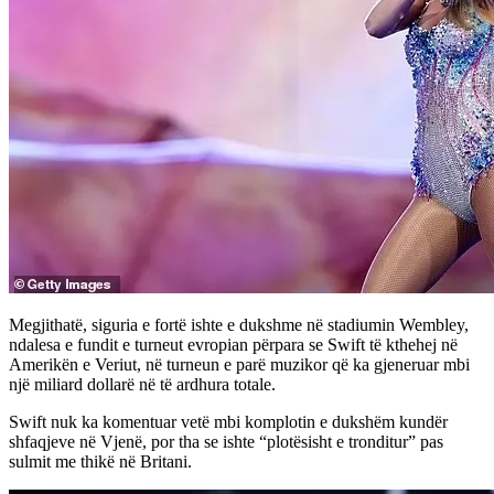
Megjithatë, siguria e fortë ishte e dukshme në stadiumin Wembley,
ndalesa e fundit e turneut evropian përpara se Swift të kthehej në
Amerikën e Veriut, në turneun e parë muzikor që ka gjeneruar mbi
një miliard dollarë në të ardhura totale.
Swift nuk ka komentuar vetë mbi komplotin e dukshëm kundër
shfaqjeve në Vjenë, por tha se ishte “plotësisht e tronditur” pas
sulmit me thikë në Britani.