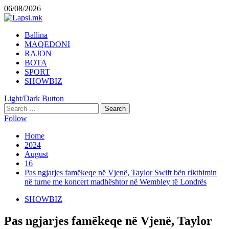
Skip
06/08/2026
to
content
Primary
Ballina
Menu
MAQEDONI
RAJON
BOTA
SPORT
SHOWBIZ
Light/Dark Button
Search
for:
Follow
Home
2024
August
16
Pas ngjarjes famëkeqe në Vjenë, Taylor Swift bën rikthimin
në turne me koncert madhështor në Wembley të Londrës
SHOWBIZ
Pas ngjarjes famëkeqe në Vjenë, Taylor