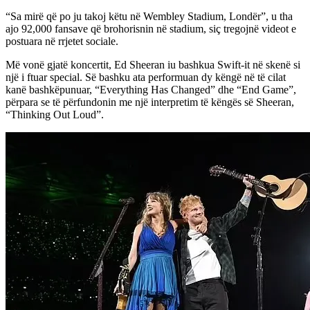
“Sa mirë që po ju takoj këtu në Wembley Stadium, Londër”, u tha
ajo 92,000 fansave që brohorisnin në stadium, siç tregojnë videot e
postuara në rrjetet sociale.
Më vonë gjatë koncertit, Ed Sheeran iu bashkua Swift-it në skenë si
një i ftuar special. Së bashku ata performuan dy këngë në të cilat
kanë bashkëpunuar, “Everything Has Changed” dhe “End Game”,
përpara se të përfundonin me një interpretim të këngës së Sheeran,
“Thinking Out Loud”.