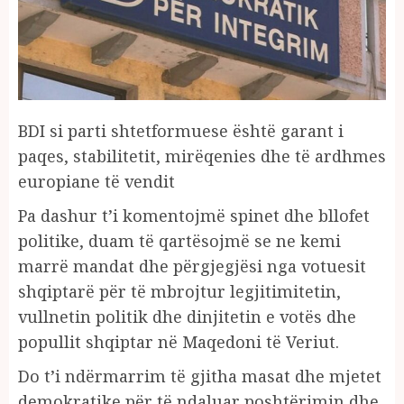
BDI si parti shtetformuese është garant i
paqes, stabilitetit, mirëqenies dhe të ardhmes
europiane të vendit
Pa dashur t’i komentojmë spinet dhe bllofet
politike, duam të qartësojmë se ne kemi
marrë mandat dhe përgjegjësi nga votuesit
shqiptarë për të mbrojtur legjitimitetin,
vullnetin politik dhe dinjitetin e votës dhe
popullit shqiptar në Maqedoni të Veriut.
Do t’i ndërmarrim të gjitha masat dhe mjetet
demokratike për të ndaluar poshtërimin dhe