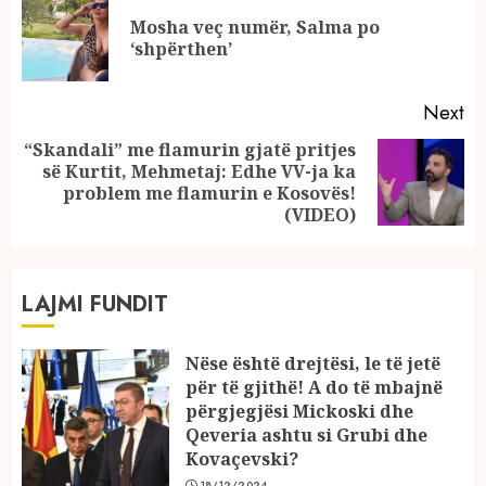
Reading
Mosha veç numër, Salma po
Pr
‘shpërthen’
po
Next
“Skandali” me flamurin gjatë pritjes
së Kurtit, Mehmetaj: Edhe VV-ja ka
Next
problem me flamurin e Kosovës!
post:
(VIDEO)
LAJMI FUNDIT
Nëse është drejtësi, le të jetë
për të gjithë! A do të mbajnë
përgjegjësi Mickoski dhe
Qeveria ashtu si Grubi dhe
Kovaçevski?
18/12/2024