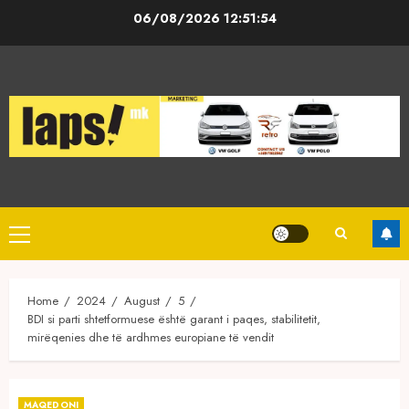
Skip
06/08/2026
12:51:55
to
content
Primary
Menu
Home
2024
August
5
BDI si parti shtetformuese është garant i paqes, stabilitetit,
mirëqenies dhe të ardhmes europiane të vendit
MAQEDONI