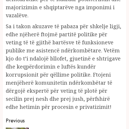
majorizimin e shqiptarëve nga imponimi i
vazalëve.
Sa i takon akuzave të pabaza për shkelje ligji,
edhe njëherë ftojmë partitë politike për
veting të të gjithë bartësve të funksioneve
publike me asistencë ndërkombëtare. Vetëm
kjo do t’i ndalojë bllofet, gjuetinë e shtrigave
dhe keqpërdorimin e luftës kundër
korrupsionit për qëllime politike. Ftojeni
menjëherë komunitetin ndërkombëtar të
dërgojë ekspertë për veting të plotë për
secilin prej nesh dhe prej jush, përfshirë
edhe hetimin për procesin e privatizimit!
Continue
Previous