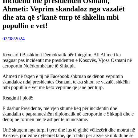
Incidenti me presidenten Osmani,
Ahmeti: Veprim skandaloz nga vazalët
dhe ata që s’kanë turp të shkelin mbi
popullin e vet!
02/08/2024
Kryetari i Bashkimit Demokratik për Integrim, Ali Ahmeti ka
reaguar pas incidentit me presidenten e Kosovës, Vjosa Osmani në
aeroportin Ndërkombëtarë të Shkupit.
Ahmeti në faqen e tij në Facebook shkruan se dënon veprimin
skandaloz ndaj presidentes Osmani, teksa shton se vazalët shkëlin
mbi popullin e vet me këto veprime që janë për turp.
Reagimi i plotë:
E dashur Presidente, më vjen shumë keq për incidentin dhe
skandalin e papranueshëm diplomatik në aeroportin e Shkupit dhe e
dënoj në formën më të ashpër të mundshme.
Unë skuqem nga turpi i tyre dhe lus të gjithë vëllezërit dhe motrat në
Kosovë, por edhe qytetarët tanë, që ti falin për arsye se nuk dijnë se