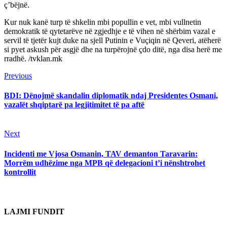
ç’bëjnë.
Kur nuk kanë turp të shkelin mbi popullin e vet, mbi vullnetin
demokratik të qytetarëve në zgjedhje e të vihen në shërbim vazal e
servil të tjetër kujt duke na sjell Putinin e Vuçiqin në Qeveri, atëherë
si pyet askush për asgjë dhe na turpërojnë çdo ditë, nga disa herë me
rradhë. /tvklan.mk
Continue
Previous
Previous
post:
Reading
BDI: Dënojmë skandalin diplomatik ndaj Presidentes Osmani,
vazalët shqiptarë pa legjitimitet të pa aftë
Next
Next
post:
Incidenti me Vjosa Osmanin, TAV demanton Taravarin:
Morrëm udhëzime nga MPB që delegacioni t’i nënshtrohet
kontrollit
LAJMI FUNDIT