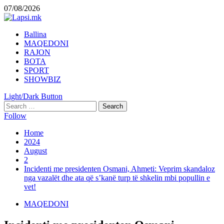
Skip
07/08/2026
to
content
Primary
Ballina
Menu
MAQEDONI
RAJON
BOTA
SPORT
SHOWBIZ
Light/Dark Button
Search
for:
Follow
Home
2024
August
2
Incidenti me presidenten Osmani, Ahmeti: Veprim skandaloz
nga vazalët dhe ata që s’kanë turp të shkelin mbi popullin e
vet!
MAQEDONI