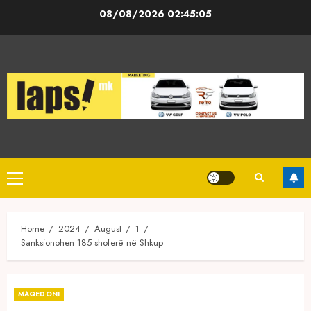
Skip
08/08/2026
02:45:05
to
content
Primary
Menu
Home
2024
August
1
Sanksionohen 185 shoferë në Shkup
MAQEDONI