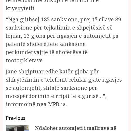
të Brendshme Shkup në territorin e
kryeqytetit.
“Nga gjithsej 185 sanksione, prej të cilave 89
sanksione për tejkalimin e shpejtësisë së
lejuar, 13 gjoba për ngasjen e automjetit pa
patentë shoferë,tetë sanksione
përkundërvajtje të shoferëve të
motoçikletave.
Janë shqiptuar edhe katër gjoba për
shfrytëzimin e telefonit celular gjatë ngasjes
së automjetit, shtatë sanksione për
mosspërdorimin e rripit të sigurisë…”,
informojnë nga MPB-ja.
Continue
Previous
Reading
Ndalohet automjeti i mallrave në