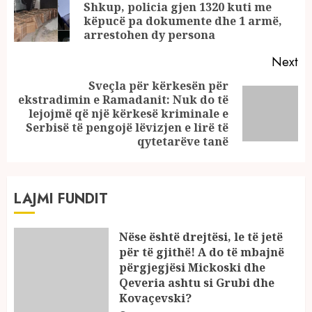
Shkup, policia gjen 1320 kuti me
Pr
këpucë pa dokumente dhe 1 armë,
po
arrestohen dy persona
Next
Sveçla për kërkesën për
ekstradimin e Ramadanit: Nuk do të
Next
lejojmë që një kërkesë kriminale e
post:
Serbisë të pengojë lëvizjen e lirë të
qytetarëve tanë
LAJMI FUNDIT
Nëse është drejtësi, le të jetë
për të gjithë! A do të mbajnë
përgjegjësi Mickoski dhe
Qeveria ashtu si Grubi dhe
Kovaçevski?