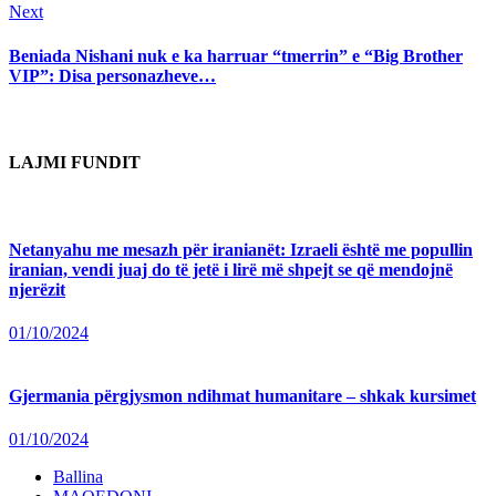
Next
Next
post:
Beniada Nishani nuk e ka harruar “tmerrin” e “Big Brother
VIP”: Disa personazheve…
LAJMI FUNDIT
Netanyahu me mesazh për iranianët: Izraeli është me popullin
iranian, vendi juaj do të jetë i lirë më shpejt se që mendojnë
njerëzit
01/10/2024
Gjermania përgjysmon ndihmat humanitare – shkak kursimet
01/10/2024
Ballina