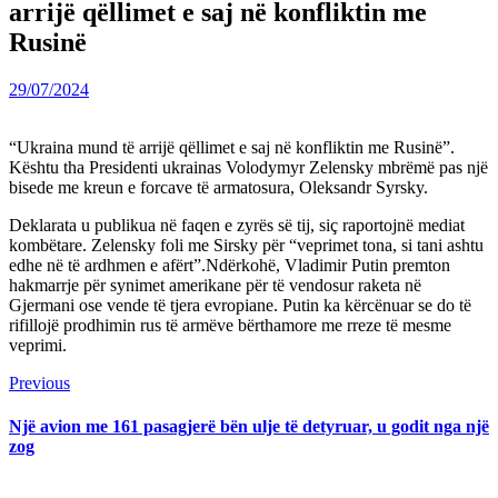
arrijë qëllimet e saj në konfliktin me
Rusinë
29/07/2024
“Ukraina mund të arrijë qëllimet e saj në konfliktin me Rusinë”.
Kështu tha Presidenti ukrainas Volodymyr Zelensky mbrëmë pas një
bisede me kreun e forcave të armatosura, Oleksandr Syrsky.
Deklarata u publikua në faqen e zyrës së tij, siç raportojnë mediat
kombëtare. Zelensky foli me Sirsky për “veprimet tona, si tani ashtu
edhe në të ardhmen e afërt”.Ndërkohë, Vladimir Putin premton
hakmarrje për synimet amerikane për të vendosur raketa në
Gjermani ose vende të tjera evropiane. Putin ka kërcënuar se do të
rifillojë prodhimin rus të armëve bërthamore me rreze të mesme
veprimi.
Continue
Previous
Previous
post:
Reading
Një avion me 161 pasagjerë bën ulje të detyruar, u godit nga një
zog