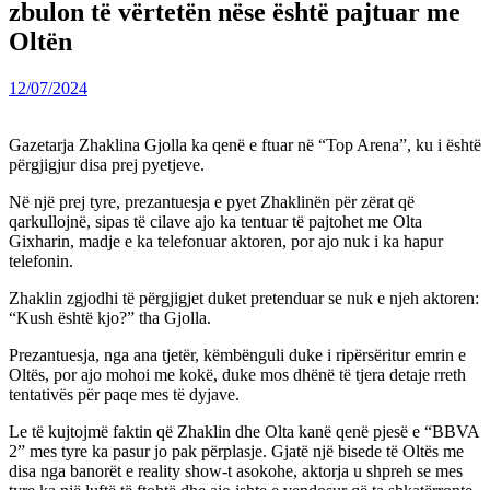
zbulon të vërtetën nëse është pajtuar me
Oltën
12/07/2024
Gazetarja Zhaklina Gjolla ka qenë e ftuar në “Top Arena”, ku i është
përgjigjur disa prej pyetjeve.
Në një prej tyre, prezantuesja e pyet Zhaklinën për zërat që
qarkullojnë, sipas të cilave ajo ka tentuar të pajtohet me Olta
Gixharin, madje e ka telefonuar aktoren, por ajo nuk i ka hapur
telefonin.
Zhaklin zgjodhi të përgjigjet duket pretenduar se nuk e njeh aktoren:
“Kush është kjo?” tha Gjolla.
Prezantuesja, nga ana tjetër, këmbënguli duke i ripërsëritur emrin e
Oltës, por ajo mohoi me kokë, duke mos dhënë të tjera detaje rreth
tentativës për paqe mes të dyjave.
Le të kujtojmë faktin që Zhaklin dhe Olta kanë qenë pjesë e “BBVA
2” mes tyre ka pasur jo pak përplasje. Gjatë një bisede të Oltës me
disa nga banorët e reality show-t asokohe, aktorja u shpreh se mes