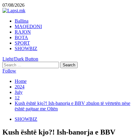
Skip
07/08/2026
to
content
Primary
Ballina
Menu
MAQEDONI
RAJON
BOTA
SPORT
SHOWBIZ
Light/Dark Button
Search
for:
Follow
Home
2024
July
12
Kush është kjo?! Ish-banorja e BBV zbulon të vërtetën nëse
është pajtuar me Oltën
SHOWBIZ
Kush është kjo?! Ish-banorja e BBV