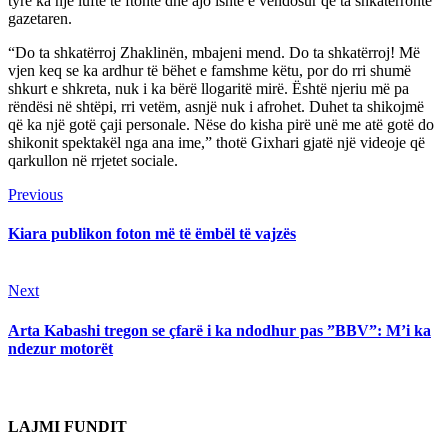
tyre ka një luftë të ftohtë dhe ajo ishte e vendosur që ta shkatërronte
gazetaren.
“Do ta shkatërroj Zhaklinën, mbajeni mend. Do ta shkatërroj! Më
vjen keq se ka ardhur të bëhet e famshme këtu, por do rri shumë
shkurt e shkreta, nuk i ka bërë llogaritë mirë. Është njeriu më pa
rëndësi në shtëpi, rri vetëm, asnjë nuk i afrohet. Duhet ta shikojmë
që ka një gotë çaji personale. Nëse do kisha pirë unë me atë gotë do
shikonit spektakël nga ana ime,” thotë Gixhari gjatë një videoje që
qarkullon në rrjetet sociale.
Continue
Previous
Previous
post:
Reading
Kiara publikon foton më të ëmbël të vajzës
Next
Next
post:
Arta Kabashi tregon se çfarë i ka ndodhur pas ”BBV”: M’i ka
ndezur motorët
LAJMI FUNDIT