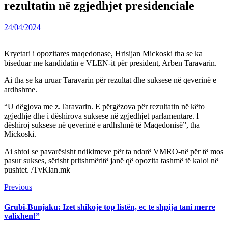
rezultatin në zgjedhjet presidenciale
24/04/2024
Kryetari i opozitares maqedonase, Hrisijan Mickoski tha se ka
biseduar me kandidatin e VLEN-it për president, Arben Taravarin.
Ai tha se ka uruar Taravarin për rezultat dhe suksese në qeverinë e
ardhshme.
“U dëgjova me z.Taravarin. E përgëzova për rezultatin në këto
zgjedhje dhe i dëshirova suksese në zgjedhjet parlamentare. I
dëshiroj suksese në qeverinë e ardhshmë të Maqedonisë”, tha
Mickoski.
Ai shtoi se pavarësisht ndikimeve për ta ndarë VMRO-në për të mos
pasur sukses, sërisht pritshmëritë janë që opozita tashmë të kaloi në
pushtet. /TvKlan.mk
Continue
Previous
Previous
post:
Reading
Grubi-Bunjaku: Izet shikoje top listën, ec te shpija tani merre
valixhen!”