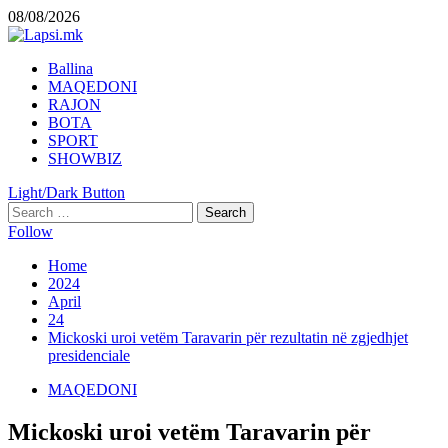
Skip
08/08/2026
to
content
Primary
Ballina
Menu
MAQEDONI
RAJON
BOTA
SPORT
SHOWBIZ
Light/Dark Button
Search
for:
Follow
Home
2024
April
24
Mickoski uroi vetëm Taravarin për rezultatin në zgjedhjet
presidenciale
MAQEDONI
Mickoski uroi vetëm Taravarin për