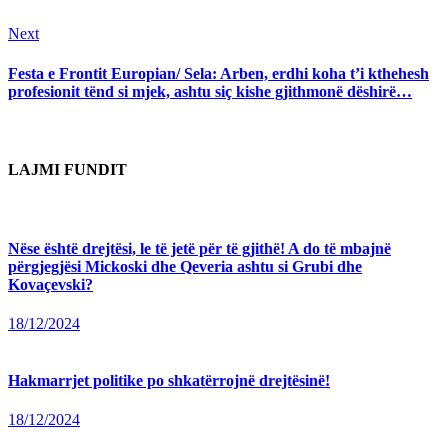
Next
Next
post:
Festa e Frontit Europian/ Sela: Arben, erdhi koha t’i kthehesh
profesionit tënd si mjek, ashtu siç kishe gjithmonë dëshirë…
LAJMI FUNDIT
Nëse është drejtësi, le të jetë për të gjithë! A do të mbajnë
përgjegjësi Mickoski dhe Qeveria ashtu si Grubi dhe
Kovaçevski?
18/12/2024
Hakmarrjet politike po shkatërrojnë drejtësinë!
18/12/2024