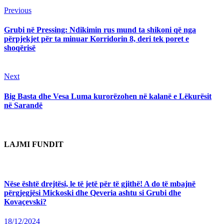
Continue
Previous
Previous
post:
Reading
Grubi në Pressing: Ndikimin rus mund ta shikoni që nga
përpjekjet për ta minuar Korridorin 8, deri tek poret e
shoqërisë
Next
Next
post:
Big Basta dhe Vesa Luma kurorëzohen në kalanë e Lëkurësit
në Sarandë
LAJMI FUNDIT
Nëse është drejtësi, le të jetë për të gjithë! A do të mbajnë
përgjegjësi Mickoski dhe Qeveria ashtu si Grubi dhe
Kovaçevski?
18/12/2024