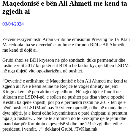
Maqedonisë e bën Ali Ahmeti me kend ta
zgjedh ai
03/04/2024
Zëvendëskryeminstri Artan Grubi në emisionin Pressing në Tv Klan
Macedonia tha se qeverinë e ardhme e formon BDI e Ali Ahmetit
me kend të dojë ai.
Grubi shtoi se BDI kryeson në çdo sondazh, duke përmendur dhe
rastin e vitit 2017 ku pikërisht BDI u bë faktor kyç që ktheu LSDM-
në nga dhjetë vite opozitarizëm, në pushtet.
“Qeverinë e ardhshme të Maqedonisë e bën Ali Ahmeti me kend ta
zgjedh ai! Në e kemi selinë në Reçicë të vogël dhe aty ne jemi
Kingmakers në përcaktimet zgjedhore. Në zgjedhjet e fundit në
shkuam me LSDM-në, e sollën në pushtet pas disa viteve opozitë.
Kështu ka qënë shpesh, por po e përmendi rastin në 2017-tën që e
bënë pushtet LSDM-në pas 10 viteve opozitë, edhe në mandatin e
dyte njëjtë, ja e kemi edhe kryeministrin e parë shqiptar, si premtim
nga ajo fushatë… Ne në të ardhmen do të kërkojmë që të jemi dhe
mandatar për formimin e qeverisë si dhe me 2/3 të zgjidhet edhe
presidenti i vendit…”, deklaroi Grubi. /TvKlan.mk