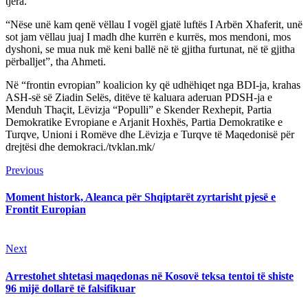
tjera.
“Nëse unë kam qenë vëllau I vogël gjatë luftës I Arbën Xhaferit, unë
sot jam vëllau juaj I madh dhe kurrën e kurrës, mos mendoni, mos
dyshoni, se mua nuk më keni ballë në të gjitha furtunat, në të gjitha
përballjet”, tha Ahmeti.
Në “frontin evropian” koalicion ky që udhëhiqet nga BDI-ja, krahas
ASH-së së Ziadin Selës, ditëve të kaluara aderuan PDSH-ja e
Menduh Thaçit, Lëvizja “Populli” e Skender Rexhepit, Partia
Demokratike Evropiane e Arjanit Hoxhës, Partia Demokratike e
Turqve, Unioni i Romëve dhe Lëvizja e Turqve të Maqedonisë për
drejtësi dhe demokraci./tvklan.mk/
Continue
Previous
Previous
post:
Reading
Moment histork, Aleanca për Shqiptarët zyrtarisht pjesë e
Frontit Europian
Next
Next
post:
Arrestohet shtetasi maqedonas në Kosovë teksa tentoi të shiste
96 mijë dollarë të falsifikuar