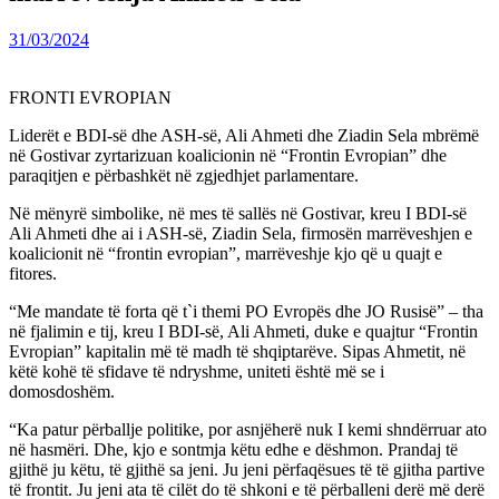
31/03/2024
FRONTI EVROPIAN
Liderët e BDI-së dhe ASH-së, Ali Ahmeti dhe Ziadin Sela mbrëmë
në Gostivar zyrtarizuan koalicionin në “Frontin Evropian” dhe
paraqitjen e përbashkët në zgjedhjet parlamentare.
Në mënyrë simbolike, në mes të sallës në Gostivar, kreu I BDI-së
Ali Ahmeti dhe ai i ASH-së, Ziadin Sela, firmosën marrëveshjen e
koalicionit në “frontin evropian”, marrëveshje kjo që u quajt e
fitores.
“Me mandate të forta që t`i themi PO Evropës dhe JO Rusisë” – tha
në fjalimin e tij, kreu I BDI-së, Ali Ahmeti, duke e quajtur “Frontin
Evropian” kapitalin më të madh të shqiptarëve. Sipas Ahmetit, në
këtë kohë të sfidave të ndryshme, uniteti është më se i
domosdoshëm.
“Ka patur përballje politike, por asnjëherë nuk I kemi shndërruar ato
në hasmëri. Dhe, kjo e sontmja këtu edhe e dëshmon. Prandaj të
gjithë ju këtu, të gjithë sa jeni. Ju jeni përfaqësues të të gjitha partive
të frontit. Ju jeni ata të cilët do të shkoni e të përballeni derë më derë