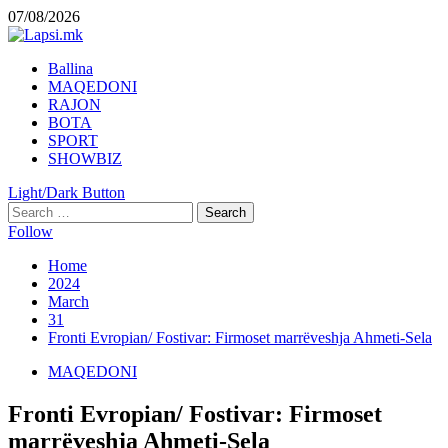
Skip
07/08/2026
to
content
Primary
Ballina
Menu
MAQEDONI
RAJON
BOTA
SPORT
SHOWBIZ
Light/Dark Button
Search
for:
Follow
Home
2024
March
31
Fronti Evropian/ Fostivar: Firmoset marrëveshja Ahmeti-Sela
MAQEDONI
Fronti Evropian/ Fostivar: Firmoset
marrëveshja Ahmeti-Sela