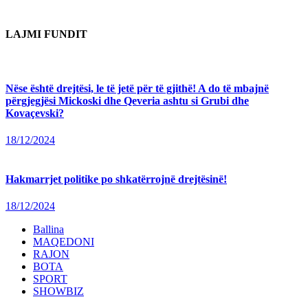
LAJMI FUNDIT
Nëse është drejtësi, le të jetë për të gjithë! A do të mbajnë
përgjegjësi Mickoski dhe Qeveria ashtu si Grubi dhe
Kovaçevski?
18/12/2024
Hakmarrjet politike po shkatërrojnë drejtësinë!
18/12/2024
Ballina
MAQEDONI
RAJON
BOTA
SPORT
SHOWBIZ