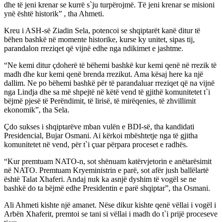
dhe të jeni krenar se kurrë s`ju turpërojmë. Të jeni krenar se misioni
ynë është historik” , tha Ahmeti.
Kreu i ASH-së Ziadin Sela, potencoi se shqiptarët kanë ditur të
bëhen bashkë në momente historike, kurse ky unitet, sipas tij,
parandalon rreziqet që vijnë edhe nga ndikimet e jashtme.
“Ne kemi ditur çdoherë të bëhemi bashkë kur kemi qenë në rrezik të
madh dhe kur kemi qenë brenda rrezikut. Ama kësaj here ka një
dallim. Ne po bëhemi bashkë për të parandaluar rreziqet që na vijnë
nga Lindja dhe sa më shpejtë në këtë vend të gjithë komunitetet t`i
bëjmë pjesë të Perëndimit, të lirisë, të mirëqenies, të zhvillimit
ekonomik”, tha Sela.
Çdo sukses i shqiptarëve mban vulën e BDI-së, tha kandidati
Presidencial, Bujar Osmani. Ai kërkoi mbështetje nga të gjitha
komunitetet në vend, për t`i çuar përpara proceset e radhës.
“Kur premtuam NATO-n, sot shënuam katërvjetorin e anëtarësimit
në NATO. Premtuam Kryeministrin e parë, sot afër jush ballëlartë
është Talat Xhaferi. Andaj nuk ka asnjë dyshim të vogël se ne
bashkë do ta bëjmë edhe Presidentin e parë shqiptar”, tha Osmani.
Ali Ahmeti kishte një amanet. Nëse dikur kishte qenë vëllai i vogël i
Arbën Xhaferit, premtoi se tani si vëllai i madh do t`i prijë proceseve