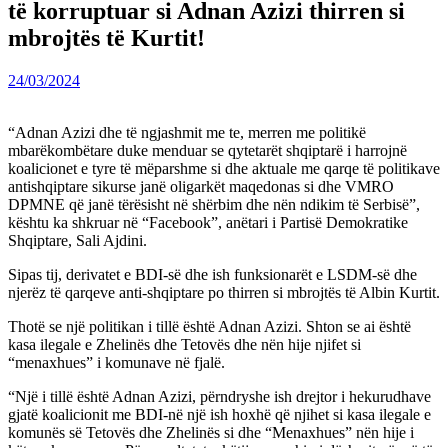
të korruptuar si Adnan Azizi thirren si
mbrojtës të Kurtit!
24/03/2024
“Adnan Azizi dhe të ngjashmit me te, merren me politikë
mbarëkombëtare duke menduar se qytetarët shqiptarë i harrojnë
koalicionet e tyre të mëparshme si dhe aktuale me qarqe të politikave
antishqiptare sikurse janë oligarkët maqedonas si dhe VMRO
DPMNE që janë tërësisht në shërbim dhe nën ndikim të Serbisë”,
kështu ka shkruar në “Facebook”, anëtari i Partisë Demokratike
Shqiptare, Sali Ajdini.
Sipas tij, derivatet e BDI-së dhe ish funksionarët e LSDM-së dhe
njerëz të qarqeve anti-shqiptare po thirren si mbrojtës të Albin Kurtit.
Thotë se një politikan i tillë është Adnan Azizi. Shton se ai është
kasa ilegale e Zhelinës dhe Tetovës dhe nën hije njifet si
“menaxhues” i komunave në fjalë.
“Një i tillë është Adnan Azizi, përndryshe ish drejtor i hekurudhave
gjatë koalicionit me BDI-në një ish hoxhë që njihet si kasa ilegale e
komunës së Tetovës dhe Zhelinës si dhe “Menaxhues” nën hije i