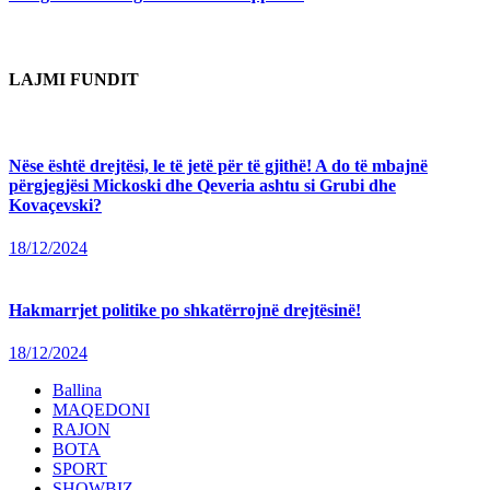
LAJMI FUNDIT
Nëse është drejtësi, le të jetë për të gjithë! A do të mbajnë
përgjegjësi Mickoski dhe Qeveria ashtu si Grubi dhe
Kovaçevski?
18/12/2024
Hakmarrjet politike po shkatërrojnë drejtësinë!
18/12/2024
Ballina
MAQEDONI
RAJON
BOTA
SPORT
SHOWBIZ