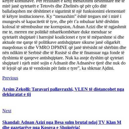
këtyre komunave. Për rezultatet e këtij menaxhimi dëshmitarë më të
mirë janë qytetarët e Tetovës dhe Zhelinës që për çdo ditë
ballafaqohen me dështimet e sigurimit të një funksionimi elementarë
të këtyre institucioneve. Ky “menaxhim” është tregues më i mirë i
mungesës së kapacitetit të tyre, dhe për t’a mbuluar këtë dështim
kolosal të stërmbushur me korrupsion, Adnan Azizi dhe të ngjashmit
me te, merren me politikë mbarëkombëtare duke menduar se
qytetarët shqiptarë i harrojnë koalicionet e tyre të mëparshme si dhe
aktuale me qarqe të politikave antishqiptare sikurse janë oligarkët
maqedonas si dhe VMRO DPMNE që janë tërësisht në shërbim dhe
nën ndikim të Serbisë dhe të Rusisë si dhe të finansuar nga fonde të
dyshimta të qarqeve antishqiptare. Nuk ka asnje dyshim që qytetari
shqiptarë i njeh mirë sojin e Adnanit dhe Adnanëve tjerë dhe nuk do
të lejojë që ata të vendosin për fatin e tyre”, ka shkruar Ajdini.
Continue
Previous
Previous
post:
Reading
Arsim Zekolli: Taravari pallavraxhi, VLEN të distancohet nga
deklaratat e tij
Next
Next
post:
Skandal: Adnan Azizi nga Besa sulm brutal ndaj TV Klan M
dhe gazetarëve nga Kosova e Shqipëria!