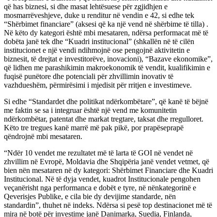
që has biznesi, si dhe masat lehtësuese për zgjidhjen e
mosmarrëveshjeve, duke u renditur në vendin e 42, si edhe tek
“Shërbimet financiare” (aksesi që ka një vend në shërbime të tilla) .
Në këto dy kategori është mbi mesataren, ndërsa performacat më të
dobëta janë tek dhe “Kuadri institucional” (shkallën në të cilën
institucionet e një vendi ndihmojnë ose pengojnë aktivitetin e
biznesit, të drejtat e investitorëve, inovacioni), “Bazave ekonomike”,
që lidhen me parashikimin makroekonomik të vendit, kualifikimin e
fuqisë punëtore dhe potenciali për zhvillimin inovativ të
vazhdueshëm, përmirësimi i mjedisit për rritjen e investimeve.
Si edhe “Standardet dhe politikat ndërkombëtare”, që kanë të bëjnë
me faktin se sa i integruar është një vend me komunitetin
ndërkombëtar, patentat dhe markat tregtare, taksat dhe rregulloret.
Këto tre tregues kanë marrë më pak pikë, por prapëseprapë
qëndrojnë mbi mesataren.
“Ndër 10 vendet me rezultatet më të larta të GOI në vendet në
zhvillim në Evropë, Moldavia dhe Shqipëria janë vendet vetmet, që
bien nën mesataren në dy kategori: Shërbimet Financiare dhe Kuadri
Institucional. Në të dyja vendet, kuadrot Institucionale pengohen
veçanërisht nga performanca e dobët e tyre, në nënkategorinë e
Qeverisjes Publike, e cila bie dy devijime standarde, nën
standardin”, thuhet në indeks. Ndërsa si pesë top destinacionet më të
mira në botë për investime janë Danimarka, Suedia, Finlanda,