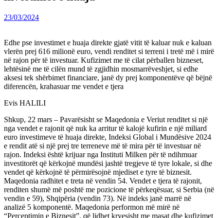
23/03/2024
Edhe pse investimet e huaja direkte gjatë vitit të kaluar nuk e kaluan
vlerën prej 616 milionë euro, vendi renditet si terreni i tretë më i mirë
në rajon për të investuar. Kufizimet me të cilat përballen bizneset,
lehtësinë me të cilën mund të zgjidhin mosmarrëveshjet, si edhe
aksesi tek shërbimet financiare, janë dy prej komponentëve që bëjnë
diferencën, krahasuar me vendet e tjera
Evis HALILI
Shkup, 22 mars – Pavarësisht se Maqedonia e Veriut renditet si një
nga vendet e rajonit që nuk ka arritur të kalojë kufirin e një miliard
euro investimeve të huaja direkte, Indeksi Global i Mundësive 2024
e rendit atë si një prej tre terreneve më të mira për të investuar në
rajon. Indeksi është krijuar nga Instituti Milken për të ndihmuar
investitorët që kërkojnë mundësi jashtë tregjeve të tyre lokale, si dhe
vendet që kërkojnë të përmirësojnë mjediset e tyre të biznesit.
Maqedonia radhitet e treta në vendin 54. Vendet e tjera të rajonit,
renditen shumë më poshtë me pozicione të përkeqësuar, si Serbia (në
vendin e 59), Shqipëria (vendin 73). Në indeks janë marrë në
analizë 5 komponentë. Maqedonia performon më mirë në
“Perceptimin e Biznesit”, që lidhet kryesisht me masat dhe kufizimet