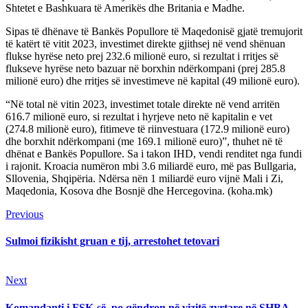
Shtetet e Bashkuara të Amerikës dhe Britania e Madhe.
Sipas të dhënave të Bankës Popullore të Maqedonisë gjatë tremujorit
të katërt të vitit 2023, investimet direkte gjithsej në vend shënuan
flukse hyrëse neto prej 232.6 milionë euro, si rezultat i rritjes së
flukseve hyrëse neto bazuar në borxhin ndërkompani (prej 285.8
milionë euro) dhe rritjes së investimeve në kapital (49 milionë euro).
“Në total në vitin 2023, investimet totale direkte në vend arritën
616.7 milionë euro, si rezultat i hyrjeve neto në kapitalin e vet
(274.8 milionë euro), fitimeve të riinvestuara (172.9 milionë euro)
dhe borxhit ndërkompani (me 169.1 milionë euro)”, thuhet në të
dhënat e Bankës Popullore. Sa i takon IHD, vendi renditet nga fundi
i rajonit. Kroacia numëron mbi 3.6 miliardë euro, më pas Bullgaria,
Sllovenia, Shqipëria. Ndërsa nën 1 miliardë euro vijnë Mali i Zi,
Maqedonia, Kosova dhe Bosnjë dhe Hercegovina. (koha.mk)
Continue
Previous
Previous
post:
Reading
Sulmoi fizikisht gruan e tij, arrestohet tetovari
Next
Next
post:
Komandanti i FSK-së, po qëndron në vizitë zyrtare në SHBA