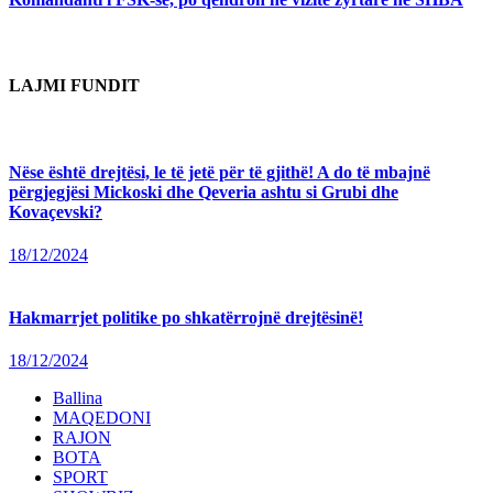
LAJMI FUNDIT
Nëse është drejtësi, le të jetë për të gjithë! A do të mbajnë
përgjegjësi Mickoski dhe Qeveria ashtu si Grubi dhe
Kovaçevski?
18/12/2024
Hakmarrjet politike po shkatërrojnë drejtësinë!
18/12/2024
Ballina
MAQEDONI
RAJON
BOTA
SPORT