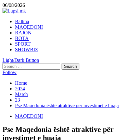
Skip
06/08/2026
to
content
Primary
Ballina
Menu
MAQEDONI
RAJON
BOTA
SPORT
SHOWBIZ
Light/Dark Button
Search
for:
Follow
Home
2024
March
23
Pse Maqedonia është atraktive për investimet e huaja
MAQEDONI
Pse Maqedonia është atraktive për
investimet e huaja