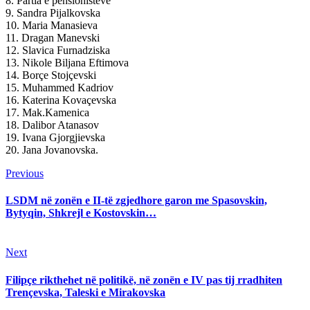
8. Partia e pensionistëve
9. Sandra Pijalkovska
10. Maria Manasieva
11. Dragan Manevski
12. Slavica Furnadziska
13. Nikole Biljana Eftimova
14. Borçe Stojçevski
15. Muhammed Kadriov
16. Katerina Kovaçevska
17. Mak.Kamenica
18. Dalibor Atanasov
19. Ivana Gjorgjievska
20. Jana Jovanovska.
Continue
Previous
Previous
post:
Reading
LSDM në zonën e II-të zgjedhore garon me Spasovskin,
Bytyqin, Shkrejl e Kostovskin…
Next
Next
post:
Filipçe rikthehet në politikë, në zonën e IV pas tij rradhiten
Trençevska, Taleski e Mirakovska