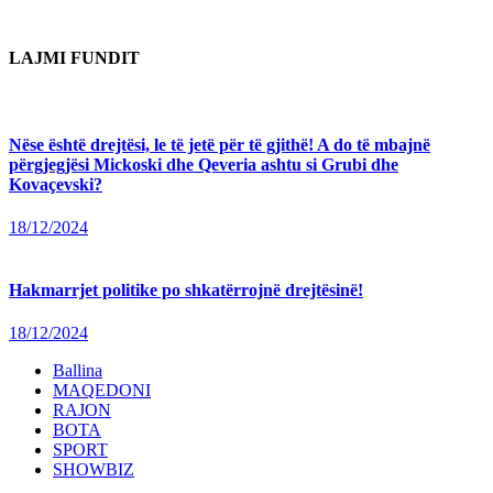
LAJMI FUNDIT
Nëse është drejtësi, le të jetë për të gjithë! A do të mbajnë
përgjegjësi Mickoski dhe Qeveria ashtu si Grubi dhe
Kovaçevski?
18/12/2024
Hakmarrjet politike po shkatërrojnë drejtësinë!
18/12/2024
Ballina
MAQEDONI
RAJON
BOTA
SPORT
SHOWBIZ