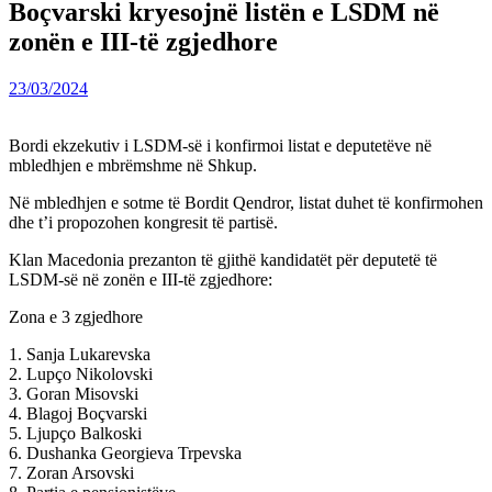
Boçvarski kryesojnë listën e LSDM në
zonën e III-të zgjedhore
23/03/2024
Bordi ekzekutiv i LSDM-së i konfirmoi listat e deputetëve në
mbledhjen e mbrëmshme në Shkup.
Në mbledhjen e sotme të Bordit Qendror, listat duhet të konfirmohen
dhe t’i propozohen kongresit të partisë.
Klan Macedonia prezanton të gjithë kandidatët për deputetë të
LSDM-së në zonën e III-të zgjedhore:
Zona e 3 zgjedhore
1. Sanja Lukarevska
2. Lupço Nikolovski
3. Goran Misovski
4. Blagoj Boçvarski
5. Ljupço Balkoski
6. Dushanka Georgieva Trpevska
7. Zoran Arsovski