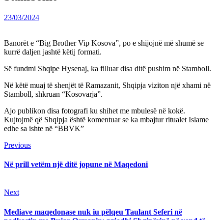
23/03/2024
Banorët e “Big Brother Vip Kosova”, po e shijojnë më shumë se
kurrë daljen jashtë këtij formati.
Së fundmi Shqipe Hysenaj, ka filluar disa ditë pushim në Stamboll.
Në këtë muaj të shenjët të Ramazanit, Shqipja viziton një xhami në
Stamboll, shkruan “Kosovarja”.
Ajo publikon disa fotografi ku shihet me mbulesë në kokë.
Kujtojmë që Shqipja është komentuar se ka mbajtur ritualet Islame
edhe sa ishte në “BBVK”
Continue
Previous
Previous
post:
Reading
Në prill vetëm një ditë jopune në Maqedoni
Next
Next
post:
Mediave maqedonase nuk iu pëlqeu Taulant Seferi në