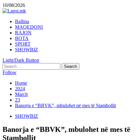
Skip
10/08/2026
to
content
Primary
Ballina
Menu
MAQEDONI
RAJON
BOTA
SPORT
SHOWBIZ
Light/Dark Button
Search
for:
Follow
Home
2024
March
23
Banorja e “BBVK”, mbulohet në mes të Stambollit
SHOWBIZ
Banorja e “BBVK”, mbulohet në mes të
Stambollit