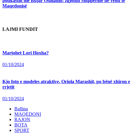
podkastin me Bujar Osmanin: zgjodhi Shqipërinë në vend të
Maqedonisë
LAJMI FUNDIT
Martohet Lori Hoxha?
01/10/2024
Kjo foto e modeles atraktive, Oriola Marashit, po bënë xhiron e
rrjetit
01/10/2024
Ballina
MAQEDONI
RAJON
BOTA
SPORT