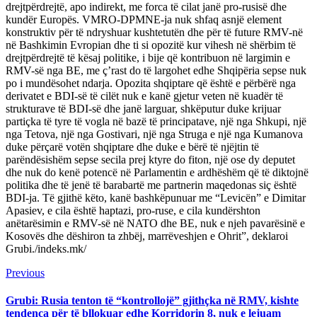
drejtpërdrejtë, apo indirekt, me forca të cilat janë pro-rusisë dhe
kundër Europës. VMRO-DPMNE-ja nuk shfaq asnjë element
konstruktiv për të ndryshuar kushtetutën dhe për të future RMV-në
në Bashkimin Evropian dhe ti si opozitë kur vihesh në shërbim të
drejtpërdrejtë të kësaj politike, i bije që kontribuon në largimin e
RMV-së nga BE, me ç’rast do të largohet edhe Shqipëria sepse nuk
po i mundësohet ndarja. Opozita shqiptare që është e përbërë nga
derivatet e BDI-së të cilët nuk e kanë gjetur veten në kuadër të
strukturave të BDI-së dhe janë larguar, shkëputur duke krijuar
partiçka të tyre të vogla në bazë të principatave, një nga Shkupi, një
nga Tetova, një nga Gostivari, një nga Struga e një nga Kumanova
duke përçarë votën shqiptare dhe duke e bërë të njëjtin të
parëndësishëm sepse secila prej ktyre do fiton, një ose dy deputet
dhe nuk do kenë potencë në Parlamentin e ardhëshëm që të diktojnë
politika dhe të jenë të barabartë me partnerin maqedonas siç është
BDI-ja. Të gjithë këto, kanë bashkëpunuar me “Levicën” e Dimitar
Apasiev, e cila është haptazi, pro-ruse, e cila kundërshton
anëtarësimin e RMV-së në NATO dhe BE, nuk e njeh pavarësinë e
Kosovës dhe dëshiron ta zhbëj, marrëveshjen e Ohrit”, deklaroi
Grubi./indeks.mk/
Continue
Previous
Previous
post:
Reading
Grubi: Rusia tenton të “kontrollojë” gjithçka në RMV, kishte
tendenca për të bllokuar edhe Korridorin 8, nuk e lejuam