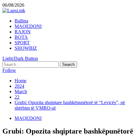
Skip
06/08/2026
to
content
Primary
Ballina
Menu
MAQEDONI
RAJON
BOTA
SPORT
SHOWBIZ
Light/Dark Button
Search
for:
Follow
Home
2024
March
22
Grubi: Opozita shqiptare bashkëpunëtorë të “Levicës”, në
shërbim të VMRO-së
MAQEDONI
Grubi: Opozita shqiptare bashkëpunëtorë