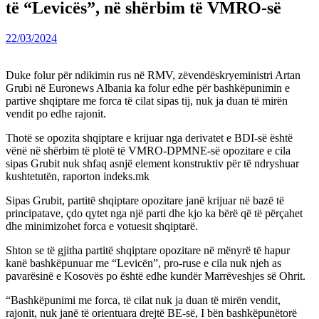
të “Levicës”, në shërbim të VMRO-së
22/03/2024
Duke folur për ndikimin rus në RMV, zëvendëskryeministri Artan
Grubi në Euronews Albania ka folur edhe për bashkëpunimin e
partive shqiptare me forca të cilat sipas tij, nuk ja duan të mirën
vendit po edhe rajonit.
Thotë se opozita shqiptare e krijuar nga derivatet e BDI-së është
vënë në shërbim të plotë të VMRO-DPMNE-së opozitare e cila
sipas Grubit nuk shfaq asnjë element konstruktiv për të ndryshuar
kushtetutën, raporton indeks.mk
Sipas Grubit, partitë shqiptare opozitare janë krijuar në bazë të
principatave, çdo qytet nga një parti dhe kjo ka bërë që të përçahet
dhe minimizohet forca e votuesit shqiptarë.
Shton se të gjitha partitë shqiptare opozitare në mënyrë të hapur
kanë bashkëpunuar me “Levicën”, pro-ruse e cila nuk njeh as
pavarësinë e Kosovës po është edhe kundër Marrëveshjes së Ohrit.
“Bashkëpunimi me forca, të cilat nuk ja duan të mirën vendit,
rajonit, nuk janë të orientuara drejtë BE-së, I bën bashkëpunëtorë