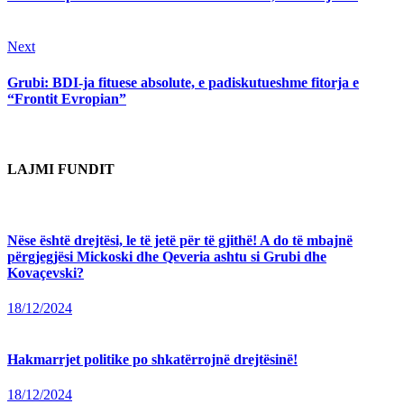
Next
Next
post:
Grubi: BDI-ja fituese absolute, e padiskutueshme fitorja e
“Frontit Evropian”
LAJMI FUNDIT
Nëse është drejtësi, le të jetë për të gjithë! A do të mbajnë
përgjegjësi Mickoski dhe Qeveria ashtu si Grubi dhe
Kovaçevski?
18/12/2024
Hakmarrjet politike po shkatërrojnë drejtësinë!
18/12/2024