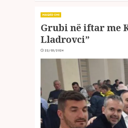
MAQEDONI
Grubi në iftar me 
Lladrovci”
22/03/2024