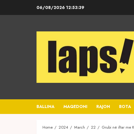
Skip
06/08/2026
12:53:39
to
content
BALLINA
MAQEDONI
RAJON
BOTA
Home
2024
March
22
Grubi në iftar me 