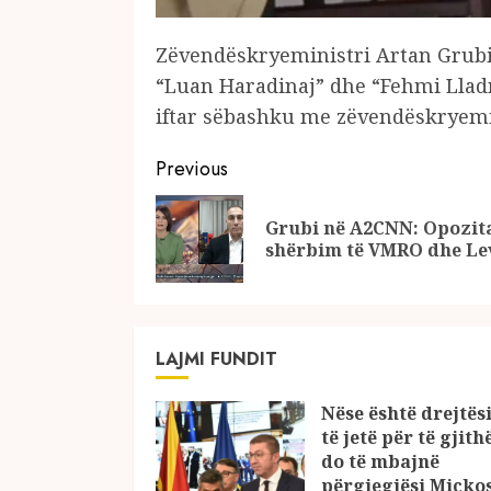
Zëvendëskryeministri Artan Grubi 
“Luan Haradinaj” dhe “Fehmi Lladro
iftar sëbashku me zëvendëskryemi
Continue
Previous
Reading
Grubi në A2CNN: Opozita
shërbim të VMRO dhe Le
LAJMI FUNDIT
Nëse është drejtësi
të jetë për të gjith
do të mbajnë
përgjegjësi Micko