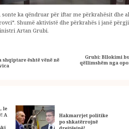
sonte ka qëndruar për iftar me përkrahësit dhe ak
vci”. Shumë aktivistë dhe përkrahës i janë përgjig
nistri Artan Grubi.
Grubi: Bllokimi bu
 shqiptare është vënë në
Previous
Next
qëllimshëm nga opoz
vica
post:
post:
, le
ë! A
Hakmarrjet politike
po shkatërrojnë
ski
drejtësinë!