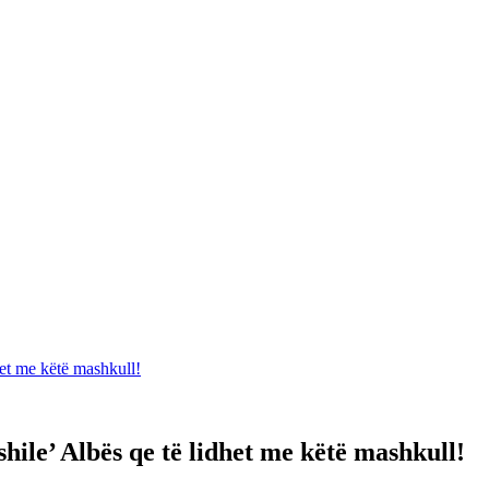
het me këtë mashkull!
hile’ Albës qe të lidhet me këtë mashkull!