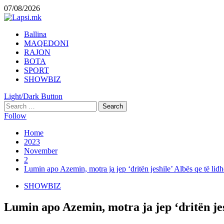
Skip
07/08/2026
to
content
Primary
Ballina
Menu
MAQEDONI
RAJON
BOTA
SPORT
SHOWBIZ
Light/Dark Button
Search
for:
Follow
Home
2023
November
2
Lumin apo Azemin, motra ja jep ‘dritën jeshile’ Albës qe të lid
SHOWBIZ
Lumin apo Azemin, motra ja jep ‘dritën jes