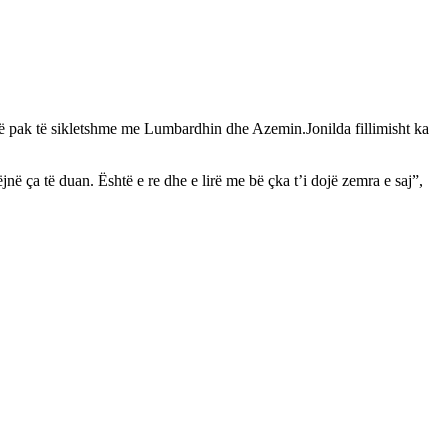
atë pak të sikletshme me Lumbardhin dhe Azemin.Jonilda fillimisht ka
në ça të duan. Është e re dhe e lirë me bë çka t’i dojë zemra e saj”,