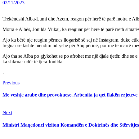
02/11/2023
Trekëndshi Alba-Lumi dhe Azem, reagon për herë të parë motra e Al
Motra e Albës, Jonilda Vukaj, ka reaguar për herë të parë rreth situa
Ajo ka bërë një reagim përmes llogarisë së saj në Instagram, duke eti
treguar se kishte mendim ndryshe për Shqipërinë, por me të marrë mes
Ajo tha se Alba po gjykohet se po afrohet me një djalë tjetër, dhe se e
ka shkruar ndër të tjera Jonilda.
.
Continue
Previous
Previous
post:
Reading
Me veshje arabe dhe provokuese, Arbenita ja qet flakën rrjeteve 
Next
Next
post:
Ministri Maqedonci viziton Komandën e Doktrinës dhe Stërvitjes,