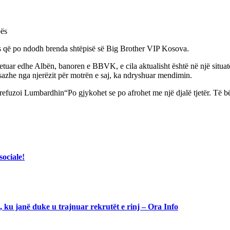
bës
tës që po ndodh brenda shtëpisë së Big Brother VIP Kosova.
ketuar edhe Albën, banoren e BBVK, e cila aktualisht është në një situ
azhe nga njerëzit për motrën e saj, ka ndryshuar mendimin.
 refuzoi Lumbardhin“Po gjykohet se po afrohet me një djalë tjetër. Të bëj
sociale!
 ku janë duke u trajnuar rekrutët e rinj – Ora Info