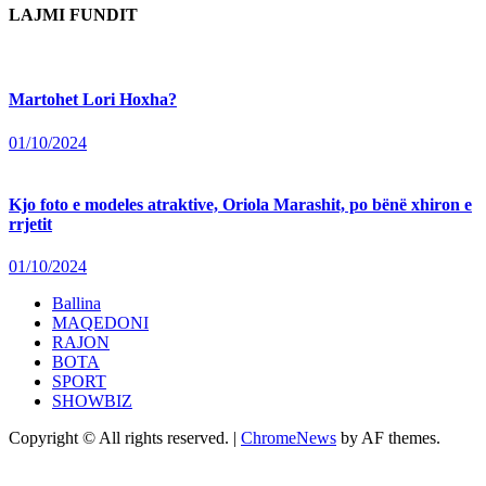
LAJMI FUNDIT
Martohet Lori Hoxha?
01/10/2024
Kjo foto e modeles atraktive, Oriola Marashit, po bënë xhiron e
rrjetit
01/10/2024
Ballina
MAQEDONI
RAJON
BOTA
SPORT
SHOWBIZ
Copyright © All rights reserved.
|
ChromeNews
by AF themes.