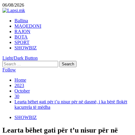
Skip
06/08/2026
to
content
Primary
Ballina
Menu
MAQEDONI
RAJON
BOTA
SPORT
SHOWBIZ
Light/Dark Button
Search
for:
Follow
Home
2023
October
30
Learta bëhet gati për t’u nisur për në dasmë, i ka bërë flokët
kaçurrela të mëdha
SHOWBIZ
Learta bëhet gati për t’u nisur për në