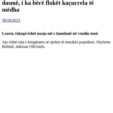
dasmë, i ka bërë flokët kaçurrela të
mëdha
30/10/2023
Learta Jakupi është nusja më e famshmë në vendin tonë.
Ajo është reja e këngëtares së njohur të muzikës popullore, Shyhrete
Behluli, shkruan ORAinfo.