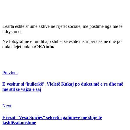
Learta është shumë aktive në rrjetet sociale, me postime nga më të
ndryshmet.
Në fotografinë e fundit ajo shihet se është nisur për dasmë dhe po
duket tejet bukur.
/ORAinfo/
Continue
Previous
Previous
post:
Reading
E veshur si ‘kullerkë’, Violetë Kukaj po duket më e re dhe më
me stil se vajza e saj
Next
Next
post:
Erëzat “Vesa Spicies” sekreti i gatimeve me shije të
jashtëzakonshme