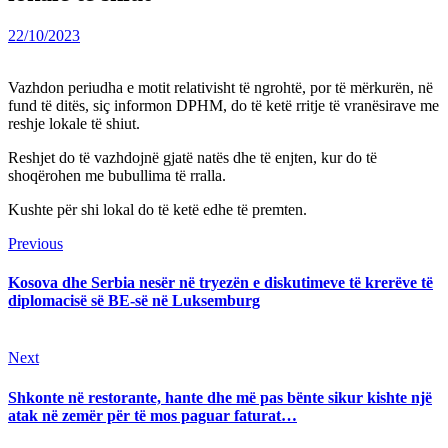
22/10/2023
Vazhdon periudha e motit relativisht të ngrohtë, por të mërkurën, në
fund të ditës, siç informon DPHM, do të ketë rritje të vranësirave me
reshje lokale të shiut.
Reshjet do të vazhdojnë gjatë natës dhe të enjten, kur do të
shoqërohen me bubullima të rralla.
Kushte për shi lokal do të ketë edhe të premten.
Continue
Previous
Previous
post:
Reading
Kosova dhe Serbia nesër në tryezën e diskutimeve të krerëve të
diplomacisë së BE-së në Luksemburg
Next
Next
post:
Shkonte në restorante, hante dhe më pas bënte sikur kishte një
atak në zemër për të mos paguar faturat…