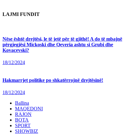
LAJMI FUNDIT
Nëse është drejtësi, le të jetë për të gjithë! A do të mbajnë
përgjegjësi Mickoski dhe Qeveria ashtu si Grubi dhe
Kovaçevski?
18/12/2024
Hakmarrjet politike po shkatërrojnë drejtësinë!
18/12/2024
Ballina
MAQEDONI
RAJON
BOTA
SPORT
SHOWBIZ