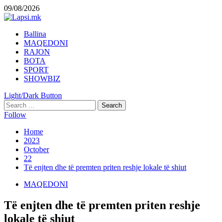
Skip
09/08/2026
to
content
Primary
Ballina
Menu
MAQEDONI
RAJON
BOTA
SPORT
SHOWBIZ
Light/Dark Button
Search
for:
Follow
Home
2023
October
22
Të enjten dhe të premten priten reshje lokale të shiut
MAQEDONI
Të enjten dhe të premten priten reshje
lokale të shiut