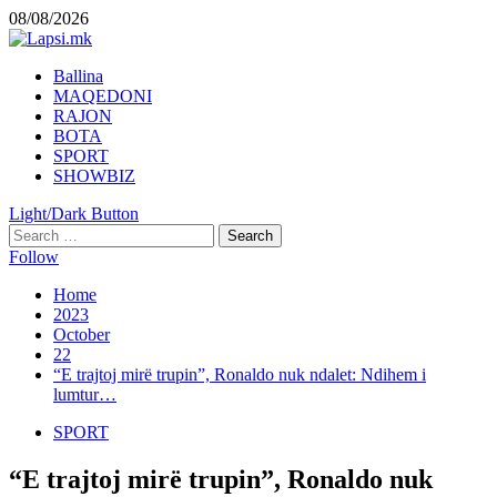
Skip
08/08/2026
to
content
Primary
Ballina
Menu
MAQEDONI
RAJON
BOTA
SPORT
SHOWBIZ
Light/Dark Button
Search
for:
Follow
Home
2023
October
22
“E trajtoj mirë trupin”, Ronaldo nuk ndalet: Ndihem i
lumtur…
SPORT
“E trajtoj mirë trupin”, Ronaldo nuk