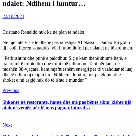
ndalet: Ndihem i lumtur…
22/10/2023
Cristiano Ronaldo nuk ka në plan të ndalet!
Në një intervistë të dhënë pas ndeshjes Al-Nassr – Damac ku goli i
tij i solli fitoren skuadrës, ylli i futbollit foli për planet në të ardhmen.
“Përkushtim dhe punë e palodhur. Siç e kam thënë shumë herë, e
trajtoj mirë trupin tim dhe trupi më ndihmon. Tani për tani, në
moshën 38-vjeçare, kam mjaftueshëm energji për të vazhduar të luaj
dhe të ndihmoj ekipin tim. Ndihem i lumtur, por pa ekipin dhe
shokët e mi asgjë nuk do të ishte e mundur.”
Continue
Previous
Previous
post:
Reading
Shkonte në restorante, hante dhe më pas bënte sikur kishte një
atak në zemër për të mos paguar faturat…
Next
Next
post: