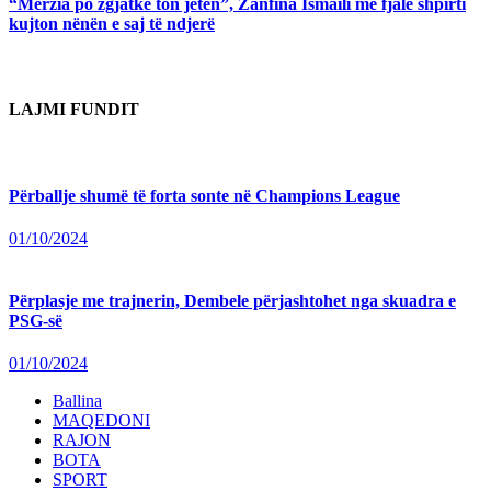
“Mërzia po zgjatke ton jetën”, Zanfina Ismaili me fjalë shpirti
kujton nënën e saj të ndjerë
LAJMI FUNDIT
Përballje shumë të forta sonte në Champions League
01/10/2024
Përplasje me trajnerin, Dembele përjashtohet nga skuadra e
PSG-së
01/10/2024
Ballina
MAQEDONI
RAJON
BOTA
SPORT