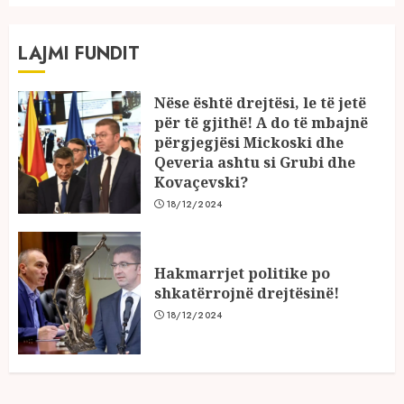
LAJMI FUNDIT
Nëse është drejtësi, le të jetë
për të gjithë! A do të mbajnë
përgjegjësi Mickoski dhe
Qeveria ashtu si Grubi dhe
Kovaçevski?
18/12/2024
Hakmarrjet politike po
shkatërrojnë drejtësinë!
18/12/2024