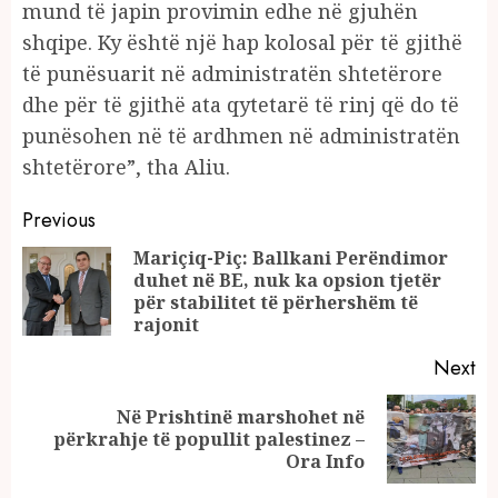
mund të japin provimin edhe në gjuhën
shqipe. Ky është një hap kolosal për të gjithë
të punësuarit në administratën shtetërore
dhe për të gjithë ata qytetarë të rinj që do të
punësohen në të ardhmen në administratën
shtetërore”, tha Aliu.
Continue
Previous
Reading
Mariçiq-Piç: Ballkani Perëndimor
duhet në BE, nuk ka opsion tjetër
Pr
për stabilitet të përhershëm të
po
rajonit
Next
Në Prishtinë marshohet në
Next
përkrahje të popullit palestinez –
post:
Ora Info