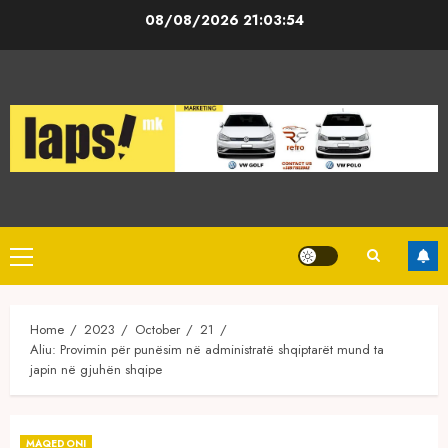
Skip
08/08/2026
21:03:54
to
content
Primary
Menu
Home
2023
October
21
Aliu: Provimin për punësim në administratë shqiptarët mund ta
japin në gjuhën shqipe
MAQEDONI