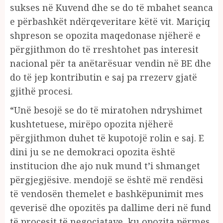
sukses në Kuvend dhe se do të mbahet seanca
e përbashkët ndërqeveritare këtë vit. Mariçiq
shpreson se opozita maqedonase njëherë e
përgjithmon do të rreshtohet pas interesit
nacional për ta anëtarësuar vendin në BE dhe
do të jep kontributin e saj pa rrezerv gjatë
gjithë procesi.
“Unë besojë se do të miratohen ndryshimet
kushtetuese, mirëpo opozita njëherë
përgjithmon duhet të kupotojë rolin e saj. E
dini ju se ne demokraci opozita është
institucion dhe ajo nuk mund t’i shmanget
përgjegjësive. mendojë se është më rendësi
të vendosën themelet e bashkëpunimit mes
qeverisë dhe opozitës pa dallime deri në fund
të procesit të negociatave, ku opozita përmes