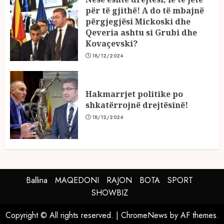
për të gjithë! A do të mbajnë
përgjegjësi Mickoski dhe
Qeveria ashtu si Grubi dhe
Kovaçevski?
18/12/2024
Hakmarrjet politike po
shkatërrojnë drejtësinë!
18/12/2024
Ballina
MAQEDONI
RAJON
BOTA
SPORT
SHOWBIZ
Copyright © All rights reserved.
|
ChromeNews
by AF themes.