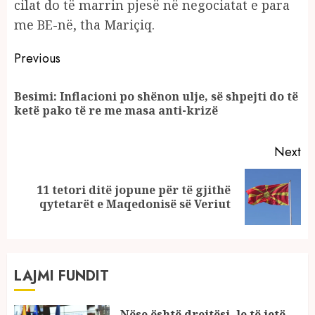
cilat do të marrin pjesë në negociatat e para
me BE-në, tha Mariçiq.
Continue
Previous
Reading
Besimi: Inflacioni po shënon ulje, së shpejti do të
Pr
ketë pako të re me masa anti-krizë
po
Next
11 tetori ditë jopune për të gjithë
Next
qytetarët e Maqedonisë së Veriut
post:
LAJMI FUNDIT
Nëse është drejtësi, le të jetë