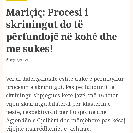
Mariçiç: Procesi i
skriningut do të
përfundojë në kohë dhe
me sukes!
09/10/2023
Vendi dalëngandalë është duke e përmbyllur
procesin e skriningut. Pas përfundimit të
skriningu shpjegues këtë javë, më 16 tetor
vijon skriningu bilateral për klasterin e
pestë, respektivisht për Bujqësinë dhe
Agjendën e Gjelbërt dhe mënjëherë pas kësaj
vijojnë marrëdhëniet e jashtme.