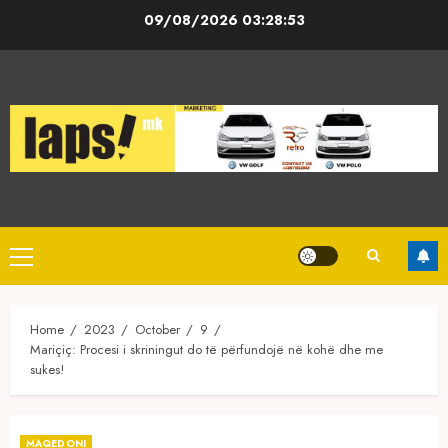
Skip
09/08/2026
03:28:53
to
content
Primary
Menu
Home
2023
October
9
Mariçiç: Procesi i skriningut do të përfundojë në kohë dhe me
sukes!
MAQEDONI