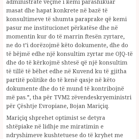
administratë veçmë i kemi parashikuar
masat dhe hapat konkrete në bazë të
konsultimeve të shumta paraprake që kemi
pasur me institucionet përkatëse dhe në
momentin kur do të marrin ftesën zyrtare,
ne do t’i dorëzojmë këto dokumente, dhe do
të bëjmë edhe një konsultim zyrtar me OJQ-të
dhe do të kërkojmë shtesë që një konsultim
të tillë të bëhet edhe në Kuvend ku të gjitha
partitë politike do të kenë qasje në këto
dokumente dhe do të mund të kontribojnë
më pas.”, tha për TVM2 zëvendeskryeministri
për Çështje Evropiane, Bojan Mariçiq.
Mariçiq shprehet optimist se detyra
shtëpiake në lidhje me miratimin e
ndryshimeve kushtetuese do të kryhet me