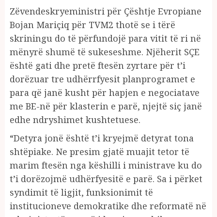
Zëvendeskryeministri për Çështje Evropiane
Bojan Mariçiq për TVM2 thotë se i tërë
skriningu do të përfundojë para vitit të ri në
mënyrë shumë të sukeseshme. Njëherit SÇE
është gati dhe pretë ftesën zyrtare për t’i
dorëzuar tre udhërrfyesit planprogramet e
para që janë kusht për hapjen e negociatave
me BE-në për klasterin e parë, njejtë siç janë
edhe ndryshimet kushtetuese.
“Detyra jonë është t’i kryejmë detyrat tona
shtëpiake. Ne presim gjatë muajit tetor të
marim ftesën nga këshilli i ministrave ku do
t’i dorëzojmë udhërfyesitë e parë. Sa i përket
syndimit të ligjit, funksionimit të
institucioneve demokratike dhe reformatë në