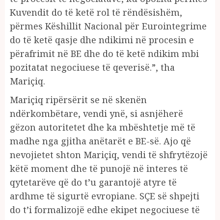
Kuvendit do të ketë rol të rëndësishëm,
përmes Këshillit Nacional për Eurointegrime
do të ketë qasje dhe ndikimi në procesin e
përafrimit në BE dhe do të ketë ndikim mbi
pozitatat negociuese të qeverisë.”, tha
Mariçiq.
Mariçiq ripërsërit se në skenën
ndërkombëtare, vendi ynë, si asnjëherë
gëzon autoritetet dhe ka mbështetje më të
madhe nga gjitha anëtarët e BE-së. Ajo që
nevojietet shton Mariçiq, vendi të shfrytëzojë
këtë moment dhe të punojë në interes të
qytetarëve që do t’u garantojë atyre të
ardhme të sigurtë evropiane. SÇE së shpejti
do t’i formalizojë edhe ekipet negociuese të