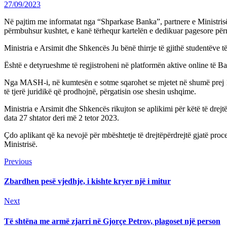
27/09/2023
Në pajtim me informatat nga “Shparkase Banka”, partnere e Ministrisë 
përmbuhsur kushtet, e kanë tërhequr kartelën e dedikuar pagesore përm
Ministria e Arsimit dhe Shkencës Ju bënë thirrje të gjithë studentëve
Është e detyrueshme të regjistroheni në platformën aktive online të B
Nga MASH-i, në kumtesën e sotme sqarohet se mjetet në shumë prej 140
të tjerë juridikë që prodhojnë, përgatisin ose shesin ushqime.
Ministria e Arsimit dhe Shkencës rikujton se aplikimi për këtë të drejtë
data 27 shtator deri më 2 tetor 2023.
Çdo aplikant që ka nevojë për mbështetje të drejtëpërdrejtë gjatë pr
Ministrisë.
Continue
Previous
Previous
post:
Reading
Zbardhen pesë vjedhje, i kishte kryer një i mitur
Next
Next
post:
Të shtëna me armë zjarri në Gjorçe Petrov, plagoset një person