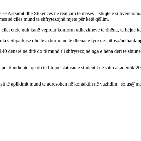
së Asrsimit dhe Shkencës në realizim të masës – shujtë e subvencionuar s
es së cilës mund të shfrytëzojnë mjete për këtë qëllim.
 të cilët ende nuk kanë vepruar konform udhëzimeve të dhëna, ta bëjnë kë
ankës Shparkase dhe të azhurnojnë të dhënat e tyre në: https://netbankin
 denarë në ditë do të mund t`i shfrytëzojnë nga e hëna deri të shtunën
 për kandidatët që do të fitojnë statusin e studentit në vitin akademik 2
ocesit të aplikimit mund të adresohen në kontaktin në vazhdim : so.us@