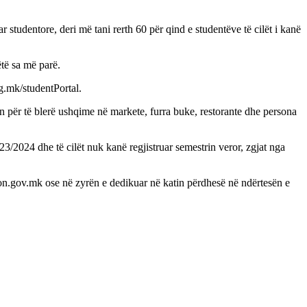
tudentore, deri më tani rerth 60 për qind e studentëve të cilët i kanë
të sa më parë.
g.mk/studentPortal.
 për të blerë ushqime në markete, furra buke, restorante dhe persona
023/2024 dhe të cilët nuk kanë regjistruar semestrin veror, zgjat nga
mon.gov.mk ose në zyrën e dedikuar në katin përdhesë në ndërtesën e