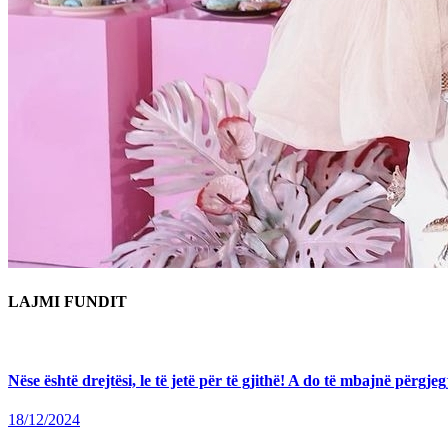
LAJMI FUNDIT
Nëse është drejtësi, le të jetë për të gjithë! A do të mbajnë përg
18/12/2024