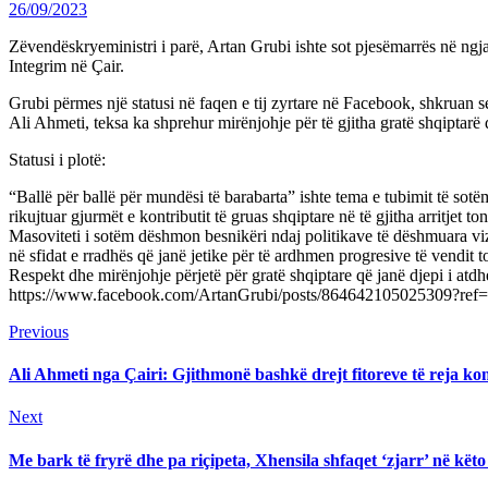
26/09/2023
Zëvendëskryeministri i parë, Artan Grubi ishte sot pjesëmarrës në ngj
Integrim në Çair.
Grubi përmes një statusi në faqen e tij zyrtare në Facebook, shkruan s
Ali Ahmeti, teksa ka shprehur mirënjohje për të gjitha gratë shqiptarë 
Statusi i plotë:
“Ballë për ballë për mundësi të barabarta” ishte tema e tubimit të so
rikujtuar gjurmët e kontributit të gruas shqiptare në të gjitha arritjet 
Masoviteti i sotëm dëshmon besnikëri ndaj politikave të dëshmuara vi
në sfidat e rradhës që janë jetike për të ardhmen progresive të vendit t
Respekt dhe mirënjohje përjetë për gratë shqiptare që janë djepi i atd
https://www.facebook.com/ArtanGrubi/posts/864642105025309?ref
Continue
Previous
Previous
post:
Reading
Ali Ahmeti nga Çairi: Gjithmonë bashkë drejt fitoreve të reja ko
Next
Next
post:
Me bark të fryrë dhe pa riçipeta, Xhensila shfaqet ‘zjarr’ në kët