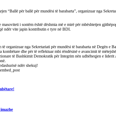
arjen “Ballë për ballë për mundësi të barabarta”, organizuar nga Sekret
e masoviteti i sontëm është dëshmia më e mirë për mbështetjen gjithëpopu
që ndër vite japin kontributin e tyre në BDI.
tëm të organizuar nga Sekretariati për mundësi të barabarta në Degën e 
tona kombëtare dhe për të reflektuar mbi rëndësinë e avancimit të mëtejshë
zionare të Bashkimit Demokratik për Integrim nën udhëheqjen e liderit A
onë.
hedashurisë ndër shekuj!
=embed_post
mbëtare!
o imazhe