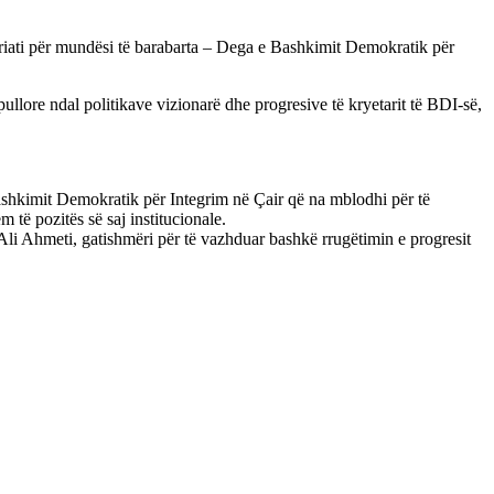
ariati për mundësi të barabarta – Dega e Bashkimit Demokratik për
llore ndal politikave vizionarë dhe progresive të kryetarit të BDI-së,
Bashkimit Demokratik për Integrim në Çair që na mblodhi për të
m të pozitës së saj institucionale.
li Ahmeti, gatishmëri për të vazhduar bashkë rrugëtimin e progresit