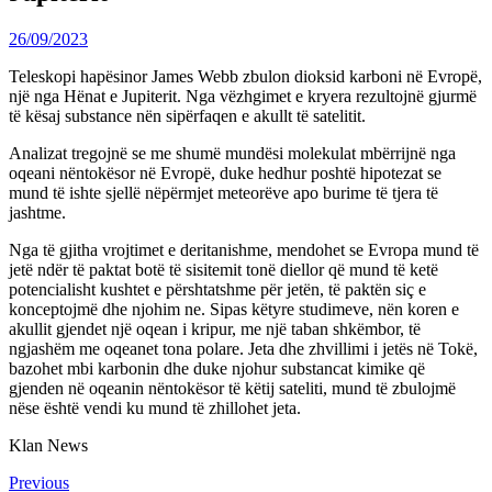
26/09/2023
Teleskopi hapësinor James Webb zbulon dioksid karboni në Evropë,
një nga Hënat e Jupiterit. Nga vëzhgimet e kryera rezultojnë gjurmë
të kësaj substance nën sipërfaqen e akullt të satelitit.
Analizat tregojnë se me shumë mundësi molekulat mbërrijnë nga
oqeani nëntokësor në Evropë, duke hedhur poshtë hipotezat se
mund të ishte sjellë nëpërmjet meteorëve apo burime të tjera të
jashtme.
Nga të gjitha vrojtimet e deritanishme, mendohet se Evropa mund të
jetë ndër të paktat botë të sisitemit tonë diellor që mund të ketë
potencialisht kushtet e përshtatshme për jetën, të paktën siç e
konceptojmë dhe njohim ne. Sipas këtyre studimeve, nën koren e
akullit gjendet një oqean i kripur, me një taban shkëmbor, të
ngjashëm me oqeanet tona polare. Jeta dhe zhvillimi i jetës në Tokë,
bazohet mbi karbonin dhe duke njohur substancat kimike që
gjenden në oqeanin nëntokësor të këtij sateliti, mund të zbulojmë
nëse është vendi ku mund të zhillohet jeta.
Klan News
Continue
Previous
Previous