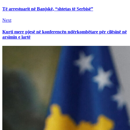
post:
Reading
Të arrestuarit në Banjskë, “shtetas të Serbisë”
Next
Next
post:
Kurti merr pjesë në konferencën ndërkombëtare për cilësinë në
arsimin e lartë