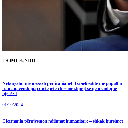
LAJMI FUNDIT
Netanyahu me mesazh për iranianët: Izraeli është me popullin
iranian, vendi juaj do të jetë i lirë më shpejt se që mendojnë
njerëzit
01/10/2024
Gjermania përgjysmon ndihmat humanitare – shkak kursimet