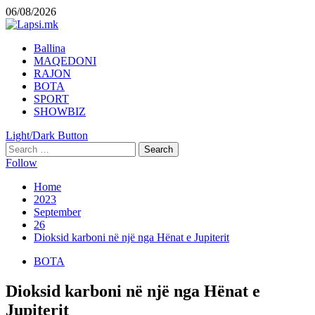
Skip
06/08/2026
to
content
Primary
Ballina
Menu
MAQEDONI
RAJON
BOTA
SPORT
SHOWBIZ
Light/Dark Button
Search
for:
Follow
Home
2023
September
26
Dioksid karboni në një nga Hënat e Jupiterit
BOTA
Dioksid karboni në një nga Hënat e
Jupiterit