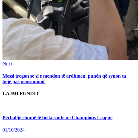
Next
Next
post:
Messi tregon se si e mendon të ardhmen, punën që synon ta
bëjë pas pensionimit
LAJMI FUNDIT
Përballje shumë të forta sonte në Champions League
01/10/2024