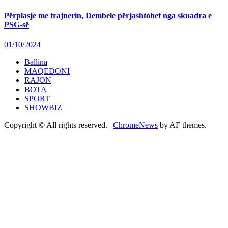
Përplasje me trajnerin, Dembele përjashtohet nga skuadra e
PSG-së
01/10/2024
Ballina
MAQEDONI
RAJON
BOTA
SPORT
SHOWBIZ
Copyright © All rights reserved.
|
ChromeNews
by AF themes.