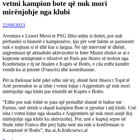
vetmi kampion bote që nuk mori
mirënjohje nga klubi
22/09/2023
Aventura e Lionel Messi te PSG filloi ashtu si duhet, por nuk
përfundoi si historië e kampionëve, kjo për vetë faktin se parisienët
nuk e trajtuan si të tillë kur u largua. Në një intervistë të dhënë,
argjentinasi që aktualisht aktivizohet te Inter Miami zbuloi se ai e
kuptonte armiqësinë e tifozëvë në Paris pas fitores së trofeut nga
Kombëtarja e tij në finalen e Kupës së Botës, e cila erdhi kundër
vendit ku ai jetonte (Francës) dhe kontribuonte.
Për ta theksuar këtë pikë edhe më tej, shtatë herë fituesi i Topit të
Artë pretendon se ai ishte i vetmi lojtar i Argjentinës që nuk mori
mirënjohje nga klubi pas triumfit në Kupën e Botës.
“Edhe pse nuk është se pata një periudhë shumë të bukur me
Parisin, unë sërish u shpall kampion Bote si pjesëtar i atij klubi. Unë
isha i vetmi lojtar nga skuadra e Argjentinës që nuk mori asnjë lloj
mirënjohje nga klubi ku aktivizohej. Por, unë e kuptoj sepse në
finale ishte Franca dhe prej fajita tanë ata nuk u konfirmuan si
Kampionë të Botës”, tha ai./h.ll/abcnews.al