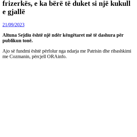
frizerkës, e ka bërë të duket si një kukull
e gjallë
21/09/2023
Altuna Sejdiu është një ndër këngëtaret më të dashura për
publikun tonë.
Ajo së fundmi është përfolur nga ndarja me Patrisin dhe ribashkimi
me Cozmanin, përcjell ORAinfo.