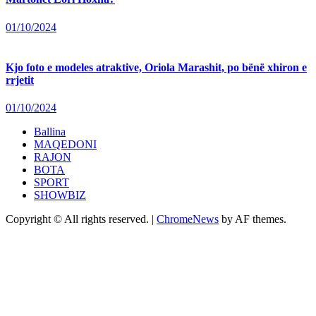
01/10/2024
Kjo foto e modeles atraktive, Oriola Marashit, po bënë xhiron e
rrjetit
01/10/2024
Ballina
MAQEDONI
RAJON
BOTA
SPORT
SHOWBIZ
Copyright © All rights reserved.
|
ChromeNews
by AF themes.