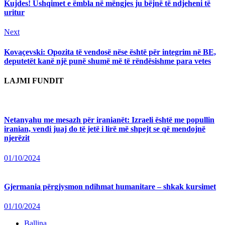
Kujdes! Ushqimet e ëmbla në mëngjes ju bëjnë të ndjeheni të
uritur
Next
Next
post:
Kovaçevski: Opozita të vendosë nëse është për integrim në BE,
deputetët kanë një punë shumë më të rëndësishme para vetes
LAJMI FUNDIT
Netanyahu me mesazh për iranianët: Izraeli është me popullin
iranian, vendi juaj do të jetë i lirë më shpejt se që mendojnë
njerëzit
01/10/2024
Gjermania përgjysmon ndihmat humanitare – shkak kursimet
01/10/2024
Ballina