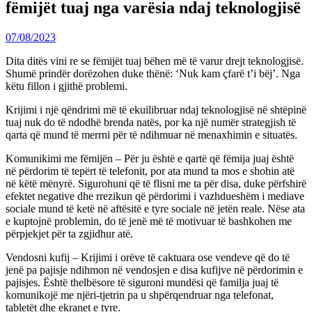
fëmijët tuaj nga varësia ndaj teknologjisë
07/08/2023
Dita ditës vini re se fëmijët tuaj bëhen më të varur drejt teknologjisë.
Shumë prindër dorëzohen duke thënë: ‘Nuk kam çfarë t’i bëj’. Nga
këtu fillon i gjithë problemi.
Krijimi i një qëndrimi më të ekuilibruar ndaj teknologjisë në shtëpinë
tuaj nuk do të ndodhë brenda natës, por ka një numër strategjish të
qarta që mund të merrni për të ndihmuar në menaxhimin e situatës.
Komunikimi me fëmijën – Për ju është e qartë që fëmija juaj është
në përdorim të tepërt të telefonit, por ata mund ta mos e shohin atë
në këtë mënyrë. Sigurohuni që të flisni me ta për disa, duke përfshirë
efektet negative dhe rrezikun që përdorimi i vazhdueshëm i mediave
sociale mund të ketë në aftësitë e tyre sociale në jetën reale. Nëse ata
e kuptojnë problemin, do të jenë më të motivuar të bashkohen me
përpjekjet për ta zgjidhur atë.
Vendosni kufij – Krijimi i orëve të caktuara ose vendeve që do të
jenë pa pajisje ndihmon në vendosjen e disa kufijve në përdorimin e
pajisjes. Është thelbësore të siguroni mundësi që familja juaj të
komunikojë me njëri-tjetrin pa u shpërqendruar nga telefonat,
tabletët dhe ekranet e tyre.