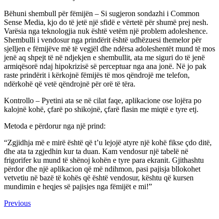
Bëhuni shembull për fëmijën – Si sugjeron sondazhi i Common
Sense Media, kjo do të jetë një sfidë e vërtetë për shumë prej nesh.
Varësia nga teknologjia nuk është vetëm një problem adoleshence.
Shembulli i vendosur nga prindërit është udhëzuesi themelor për
sjelljen e fëmijëve më të vegjël dhe ndërsa adoleshentët mund të mos
jenë aq shpejt të në ndjekjen e shembullit, ata me siguri do të jenë
armiqësorë ndaj hipokrizisë së perceptuar nga ana jonë. Në jo pak
raste prindërit i kërkojnë fëmijës të mos qëndrojë me telefon,
ndërkohë që vetë qëndrojnë për orë të tëra.
Kontrollo – Pyetini ata se në cilat faqe, aplikacione ose lojëra po
kalojnë kohë, çfarë po shikojnë, çfarë flasin me miqtë e tyre etj.
Metoda e përdorur nga një prind:
“Zgjidhja më e mirë është që t’u lejojë atyre një kohë fikse çdo ditë,
dhe ata ta zgjedhin kur ta duan. Kam vendosur një tabelë në
frigorifer ku mund të shënoj kohën e tyre para ekranit. Gjithashtu
përdor dhe një aplikacion që më ndihmon, pasi pajisja bllokohet
vetvetiu në bazë të kohës që është vendosur, kështu që kursen
mundimin e heqjes së pajisjes nga fëmijët e mi!”
Continue
Previous
Previous
post:
Reading