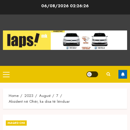
Skip
06/08/2026
02:26:27
to
content
Primary
Menu
Home
2023
August
7
Aksident në Ohër, ka disa të lënduar
MAQEDONI