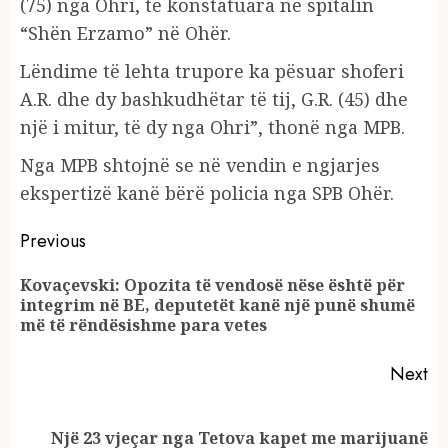
(75) nga Ohri, të konstatuara në spitalin
“Shën Erzamo” në Ohër.
Lëndime të lehta trupore ka pësuar shoferi
A.R. dhe dy bashkudhëtar të tij, G.R. (45) dhe
një i mitur, të dy nga Ohri”, thonë nga MPB.
Nga MPB shtojnë se në vendin e ngjarjes
ekspertizë kanë bërë policia nga SPB Ohër.
Continue
Previous
Reading
Kovaçevski: Opozita të vendosë nëse është për
Pr
integrim në BE, deputetët kanë një punë shumë
po
më të rëndësishme para vetes
Next
Next
Një 23 vjeçar nga Tetova kapet me marijuanë