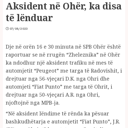
Aksident në Ohër, ka disa
të lënduar
07/08/2023
Dje në orën 16 e 30 minuta në SPB Ohër është
raportuar se në rrugën “Zheleznika” në Ohër
ka ndodhur një aksident trafiku në mes të
automjetit “Peugeot” me targa të Radovishit, i
drejtuar nga 56-vjeçari D.K. nga Ohri dhe
automjeti “Fiat Punto” me targa të Ohrit, i
drejtuar nga 50-vjeçari A.R. nga Ohri,
njoftojnë nga MPB-ja.
“Në aksident lëndime të rënda ka pësuar
bashkudhëtarja e automjetit “Fiat Punto”, J.R.