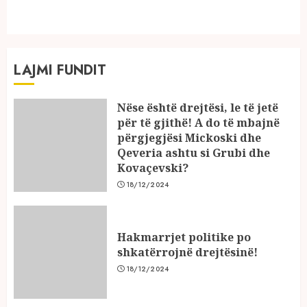
post:
LAJMI FUNDIT
Nëse është drejtësi, le të jetë
për të gjithë! A do të mbajnë
përgjegjësi Mickoski dhe
Qeveria ashtu si Grubi dhe
Kovaçevski?
18/12/2024
Hakmarrjet politike po
shkatërrojnë drejtësinë!
18/12/2024