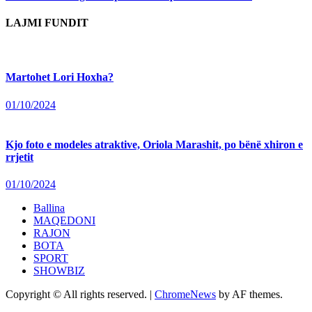
LAJMI FUNDIT
Martohet Lori Hoxha?
01/10/2024
Kjo foto e modeles atraktive, Oriola Marashit, po bënë xhiron e
rrjetit
01/10/2024
Ballina
MAQEDONI
RAJON
BOTA
SPORT
SHOWBIZ
Copyright © All rights reserved.
|
ChromeNews
by AF themes.