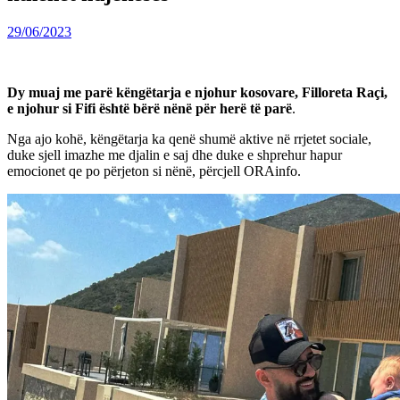
29/06/2023
Dy muaj me parë këngëtarja e njohur kosovare, Filloreta Raçi,
e njohur si Fifi është bërë nënë për herë të parë
.
Nga ajo kohë, këngëtarja ka qenë shumë aktive në rrjetet sociale,
duke sjell imazhe me djalin e saj dhe duke e shprehur hapur
emocionet qe po përjeton si nënë, përcjell ORAinfo.