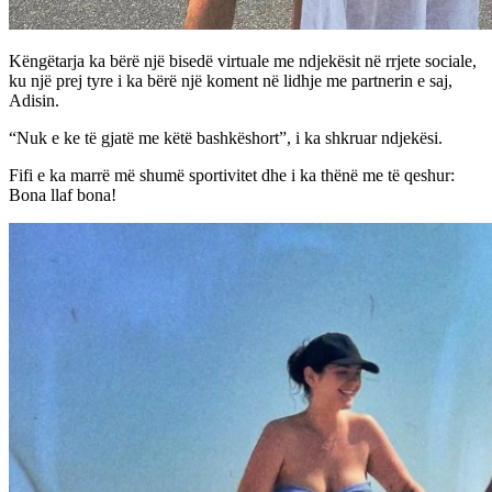
Këngëtarja ka bërë një bisedë virtuale me ndjekësit në rrjete sociale,
ku një prej tyre i ka bërë një koment në lidhje me partnerin e saj,
Adisin.
“Nuk e ke të gjatë me këtë bashkëshort”, i ka shkruar ndjekësi.
Fifi e ka marrë më shumë sportivitet dhe i ka thënë me të qeshur:
Bona llaf bona!