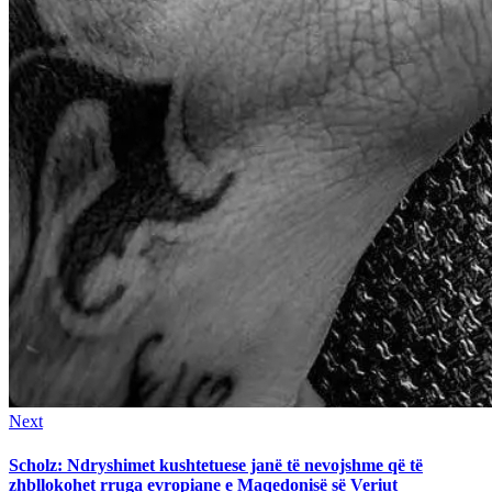
Next
Next
post:
Scholz: Ndryshimet kushtetuese janë të nevojshme që të
zhbllokohet rruga evropiane e Maqedonisë së Veriut