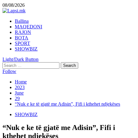
Skip
08/08/2026
to
content
Primary
Ballina
Menu
MAQEDONI
RAJON
BOTA
SPORT
SHOWBIZ
Light/Dark Button
Search
for:
Follow
Home
2023
June
29
“Nuk e ke të gjatë me Adisin”, Fifi i kthehet ndjekëses
SHOWBIZ
“Nuk e ke të gjatë me Adisin”, Fifi i
kthehet ndjekëses