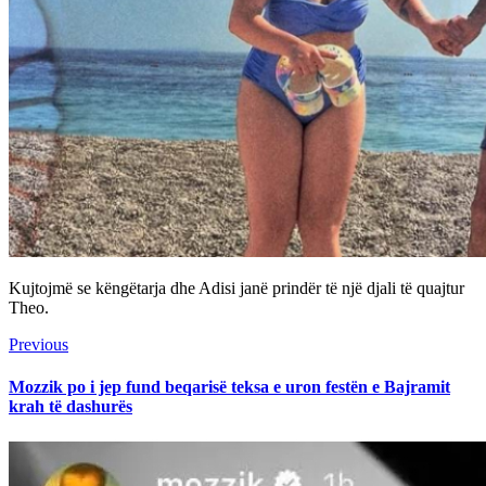
Kujtojmë se këngëtarja dhe Adisi janë prindër të një djali të quajtur
Theo.
Continue
Previous
Previous
post:
Reading
Mozzik po i jep fund beqarisë teksa e uron festën e Bajramit
krah të dashurës