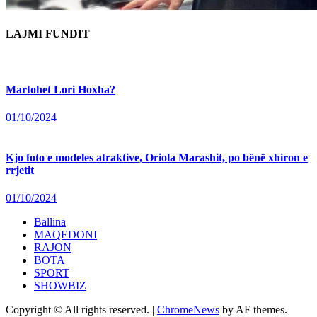
LAJMI FUNDIT
Martohet Lori Hoxha?
01/10/2024
Kjo foto e modeles atraktive, Oriola Marashit, po bënë xhiron e
rrjetit
01/10/2024
Ballina
MAQEDONI
RAJON
BOTA
SPORT
SHOWBIZ
Copyright © All rights reserved.
|
ChromeNews
by AF themes.