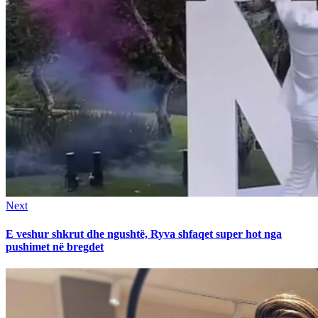
Next
Next
post:
E veshur shkrut dhe ngushtë, Ryva shfaqet super hot nga
pushimet në bregdet