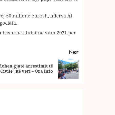
rej 50 milionë eurosh, ndërsa Al
gociata.
u bashkua klubit në vitin 2021 për
Next
ndohen gjatë arrestimit të
Civile” në veri – Ora Info