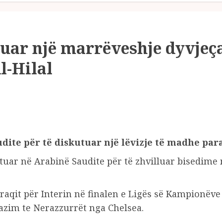
ruar një marrëveshje dyvjeç
l-Hilal
ite për të diskutuar një lëvizje të madhe par
ar në Arabinë Saudite për të zhvilluar bisedime 
 paraqit për Interin në finalen e Ligës së Kampionë
huazim te Nerazzurrët nga Chelsea.