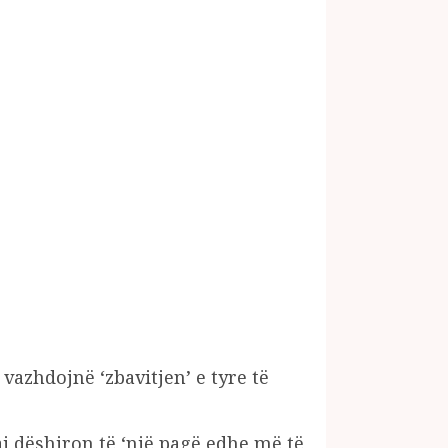
vazhdojnë ‘zbavitjen’ e tyre të
ai dëshiron të ‘një pagë edhe më të