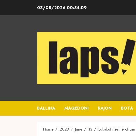
Skip
08/08/2026
00:34:10
to
content
BALLINA
MAQEDONI
RAJON
BOTA
Home
2023
June
13
Lukakut i është ofrua