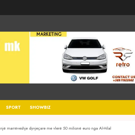
SPORT
SHOWBIZ
r një marrëveshje dyvjeçare me vlerë 50 milionë euro nga Al-Hilal