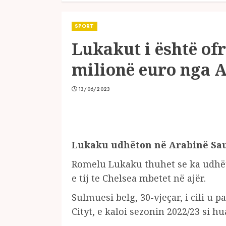
SPORT
Lukakut i është of
milionë euro nga A
13/06/2023
Lukaku udhëton në Arabinë Saud
Romelu Lukaku thuhet se ka udhëtu
e tij te Chelsea mbetet në ajër.
Sulmuesi belg, 30-vjeçar, i cili u
Cityt, e kaloi sezonin 2022/23 si 