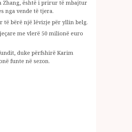
en Zhang, është i prirur të mbajtur
 nga vende të tjera.
të bërë një lëvizje për yllin belg.
vjeçare me vlerë 50 milionë euro
 fundit, duke përfshirë Karim
onë funte në sezon.