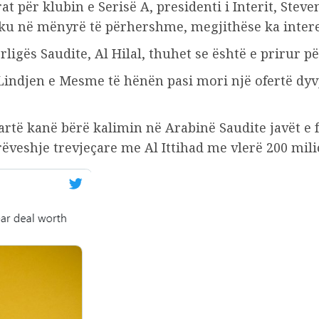
rat për klubin e Serisë A, presidenti i Interit, Stev
u në mënyrë të përhershme, megjithëse ka interes
igës Saudite, Al Hilal, thuhet se është e prirur për 
ë Lindjen e Mesme të hënën pasi mori një ofertë dy
 lartë kanë bërë kalimin në Arabinë Saudite javët e
ëveshje trevjeçare me Al Ittihad me vlerë 200 mili