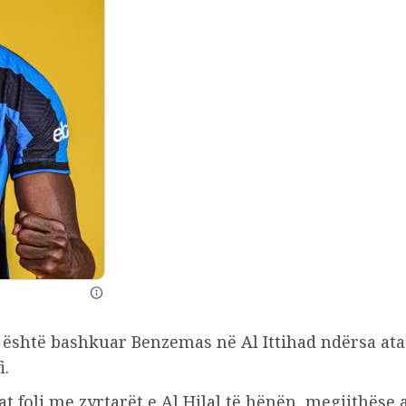
 është bashkuar Benzemas në Al Ittihad ndërsa ata 
i.
at foli me zyrtarët e Al Hilal të hënën, megjithëse 