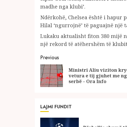
madhe nga klubi’.
Ndërkohë, Chelsea është i hapur pë
Hilal ‘ngurrojnë’ të paguajnë një t
Lukaku aktualisht fiton 380 mijë n
një rekord të atëhershëm të klubit
Continue
Previous
Reading
Ministri Aliu viziton kry
vetura e tij gjuhet me n
serbë – Ora Info
LAJMI FUNDIT