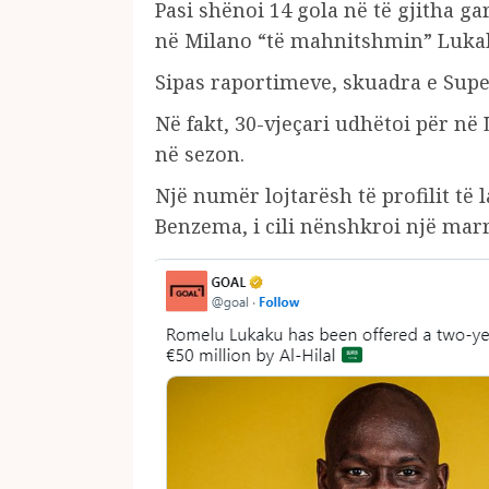
Pasi shënoi 14 gola në të gjitha ga
në Milano “të mahnitshmin” Lukak
Sipas raportimeve, skuadra e Superl
Në fakt, 30-vjeçari udhëtoi për n
në sezon.
Një numër lojtarësh të profilit të
Benzema, i cili nënshkroi një marr