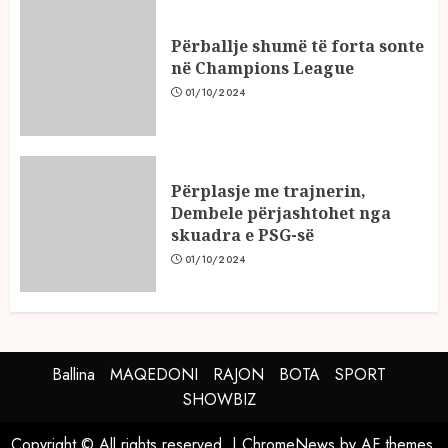
Përballje shumë të forta sonte
në Champions League
01/10/2024
Përplasje me trajnerin,
Dembele përjashtohet nga
skuadra e PSG-së
01/10/2024
Ballina
MAQEDONI
RAJON
BOTA
SPORT
SHOWBIZ
Copyright © All rights reserved.
|
ChromeNews
by AF themes.