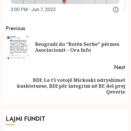
Continue
Previous
Reading
Beogradi do “Botën Serbe” përmes
Pr
Asociacionit – Ora Info
po
Next
BDI: Le t’i votojë Mickoski ndryshimet
Next
kushtetuese, BDI për integrim në BE del prej
post:
Qeverie
LAJMI FUNDIT