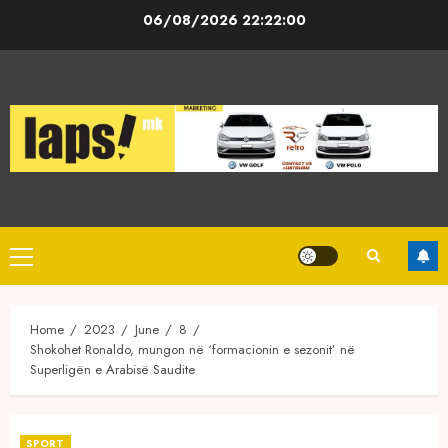
Skip
06/08/2026
22:22:00
to
content
Primary
Menu
Home
2023
June
8
Shokohet Ronaldo, mungon në ‘formacionin e sezonit’ në
Superligën e Arabisë Saudite
SPORT