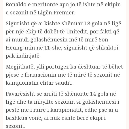
Ronaldo e meritonte apo jo të ishte në ekipin
e sezonit në Ligën Premier.
Sigurisht që ai kishte shënuar 18 gola në ligë
për një ekip të dobët të Unitedit, por fakti që
ai mundi golashënuesin më të mirë Son
Heung-min në 11-she, sigurisht që shkaktoi
pak indinjatë.
Megjithatë, ylli portugez ka dështuar të bëhet
pjesë e formacionin më të mirë të sezonit në
kampionatin elitar saudit.
Pavarësisht se arriti të shënonte 14 gola në
ligë dhe ta mbyllte sezonin si golashënuesi i
pestë më i mirë i kampionatit, edhe pse ai u
bashkua vonë, ai nuk është bërë ekipi i
sezonit.