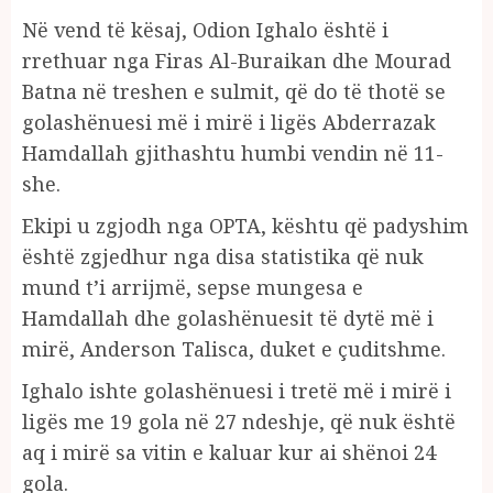
Në vend të kësaj, Odion Ighalo është i
rrethuar nga Firas Al-Buraikan dhe Mourad
Batna në treshen e sulmit, që do të thotë se
golashënuesi më i mirë i ligës Abderrazak
Hamdallah gjithashtu humbi vendin në 11-
she.
Ekipi u zgjodh nga OPTA, kështu që padyshim
është zgjedhur nga disa statistika që nuk
mund t’i arrijmë, sepse mungesa e
Hamdallah dhe golashënuesit të dytë më i
mirë, Anderson Talisca, duket e çuditshme.
Ighalo ishte golashënuesi i tretë më i mirë i
ligës me 19 gola në 27 ndeshje, që nuk është
aq i mirë sa vitin e kaluar kur ai shënoi 24
gola.