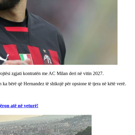
jtësi zgjati kontratën me AC Milan deri në vitin 2027.
in ka bërë që Hernandez të shikojë për opsione të tjera në këtë verë.
ëron atë në veturë!