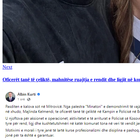
Next
Next
post:
Oficerët tanë të çeliktë, mahnitëse ruajtja e rendit dhe ligjit në 