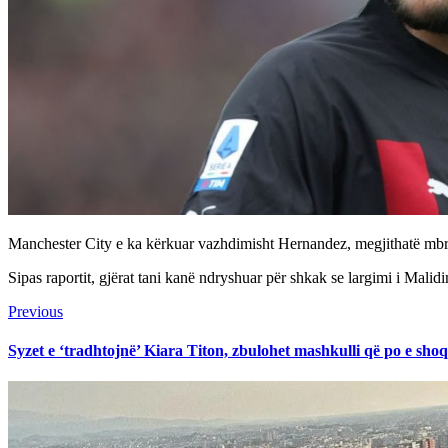
Manchester City e ka kërkuar vazhdimisht Hernandez, megjithatë mbro
Sipas raportit, gjërat tani kanë ndryshuar për shkak se largimi i Malid
Continue
Previous
Previous
post:
Reading
Syzet e ‘tradhtojnë’ Kiara Titon, zbulohet mashkulli që po e shoq