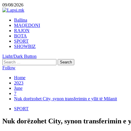
Skip
09/08/2026
to
content
Primary
Ballina
Menu
MAQEDONI
RAJON
BOTA
SPORT
SHOWBIZ
Light/Dark Button
Search
for:
Follow
Home
2023
June
7
Nuk dorëzohet City, synon transferimin e yllit të Milanit
SPORT
Nuk dorëzohet City, synon transferimin e yl