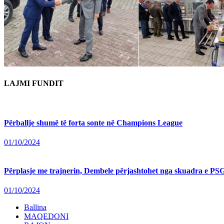
LAJMI FUNDIT
Përballje shumë të forta sonte në Champions League
01/10/2024
Përplasje me trajnerin, Dembele përjashtohet nga skuadra e PSG
01/10/2024
Ballina
MAQEDONI