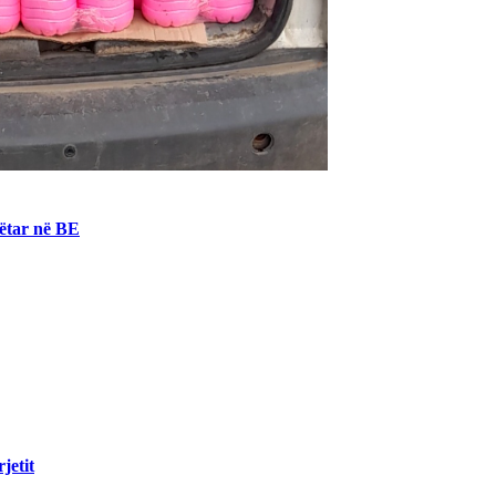
nëtar në BE
jetit