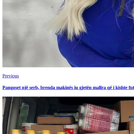
Continue
Previous
Previous
post:
Reading
Pangoset një serb, brenda makinës iu gjetën mallra që i kishte fut