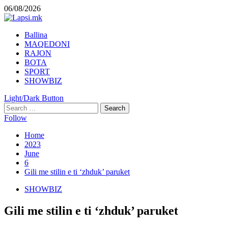
Skip
06/08/2026
to
content
Primary
Ballina
Menu
MAQEDONI
RAJON
BOTA
SPORT
SHOWBIZ
Light/Dark Button
Search
for:
Follow
Home
2023
June
6
Gili me stilin e ti ‘zhduk’ paruket
SHOWBIZ
Gili me stilin e ti ‘zhduk’ paruket