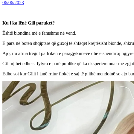
06/06/2023
Ku i ka lënë Gili paruket?
Është biondina më e famshme në vend.
E para në botën shqiptare që guxoj të shfaqet krejtësisht bionde, shkr
Ajo, i’u afrua tregut pa frikën e paragjykimeve dhe e shëndrroj ngjyrën
Gili njihet edhe si fytyra e parë publike që ka eksperiemtnuar me zgjatje
Edhe sot kur Gilit i janë rritur flokët e saj të gjithë mendojnë se ajo ba