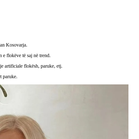
uan Kosovarja.
 e flokëve të saj në trend.
 artificiale flokësh, paruke, etj.
rt paruke.