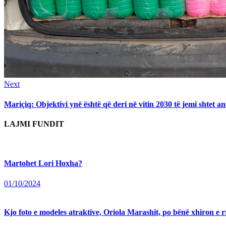
Next
Next
post:
Mariçiq: Objektivi ynë është që deri në vitin 2030 të jemi shtet a
LAJMI FUNDIT
Martohet Lori Hoxha?
01/10/2024
Kjo foto e modeles atraktive, Oriola Marashit, po bënë xhiron e rr