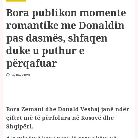
Bora publikon momente
romantike me Donaldin
pas dasmës, shfaqen
duke u puthur e
përqafuar
05/06/2023
Bora Zemani dhe Donald Veshaj janë ndër
çiftet më të përfolura në Kosovë dhe
Shqipëri.
Ata mbrëmë kanë qenë të pranishëm në