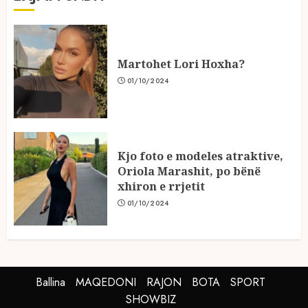
Martohet Lori Hoxha?
01/10/2024
Kjo foto e modeles atraktive,
Oriola Marashit, po bënë
xhiron e rrjetit
01/10/2024
Ballina
MAQEDONI
RAJON
BOTA
SPORT
SHOWBIZ