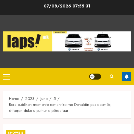
Skip
07/08/2026
07:55:32
to
content
Primary
Menu
Home
2023
June
5
Bora publikon momente romantike me Donaldin pas dasmës,
shfaqen duke u puthur e përqafuar
SHOWBIZ