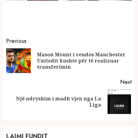
Continue
Previous
Reading
Mason Mount i vendos Manchester
Pr
Unitedit kushte për të realizuar
po
transferimin
Next
Një ndryshim i madh vjen nga La
Next
Liga
post:
LAJMI FUNDIT