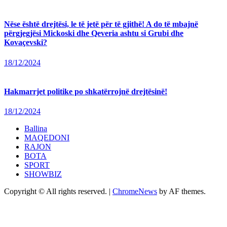
Nëse është drejtësi, le të jetë për të gjithë! A do të mbajnë
përgjegjësi Mickoski dhe Qeveria ashtu si Grubi dhe
Kovaçevski?
18/12/2024
Hakmarrjet politike po shkatërrojnë drejtësinë!
18/12/2024
Ballina
MAQEDONI
RAJON
BOTA
SPORT
SHOWBIZ
Copyright © All rights reserved.
|
ChromeNews
by AF themes.