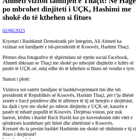
Ahmeti vizitoi familjen e Thaçit: Në Hagë
po mbrohet dinjiteti i UÇK, Hashimi me
shokë do të kthehen si fitues
02/06/2023
Kryetari i Bashkimit Demokratik për Integrim, Ali Ahmeti ka
vizituar sot familjarët e ish-presidentit të Kosovës, Hashim Thaçi.
Përmes disa fotografive të shpërndara në rrjetin social Facebook,
Ahmeti shkruan se Thaçi me shokë po mbrojnë dinjitetin e luftës së
pastër të UÇK-së, ndaj edhe do të kthehen si fitues në vendin e tyre.
Statusi i plotë:
Vizitova sot vatrën familjare të bashkëveprimtarit tim dhe ish
presidentit të Republikës së Kosovës, Hashim Thaçi, për t’ju dhënë
zemër e forcë prindërve dhe të afërmve të tij në betejën e drejtësisë,
ku djali i tyre me shokë po mbron dinjitetin e UÇK-së, kauzën e
pastër të mbarë popullit të Kosovës. Drejtësia vonon, por nuk
harron, kështu i thashë Bacit Haxhi kur po kuvendonim mbi vitet e
qëndresës kombëtare për lirinë dhe shtetësinë e Kosovës.
Krenarë do ta presim bashkë Hashimin me shokë në rikthimin e tij si
fitues i drejtësisë!