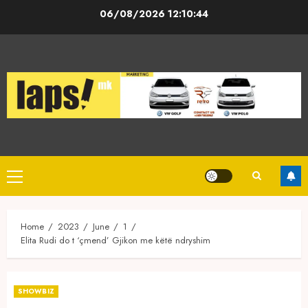
Skip
06/08/2026
12:10:44
to
content
Primary
Menu
Home
2023
June
1
Elita Rudi do t ‘çmend’ Gjikon me këtë ndryshim
SHOWBIZ