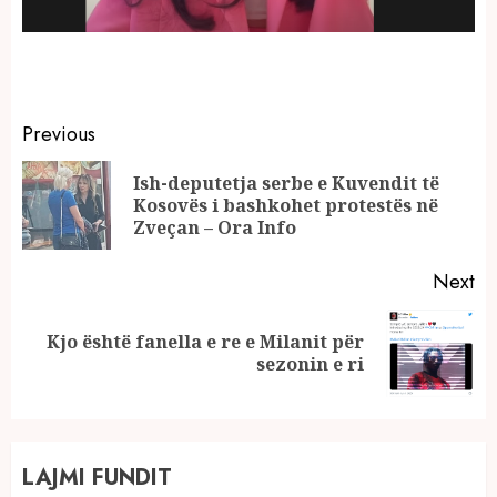
Continue
Previous
Reading
Ish-deputetja serbe e Kuvendit të
Pr
Kosovës i bashkohet protestës në
po
Zveçan – Ora Info
Next
Kjo është fanella e re e Milanit për
Next
sezonin e ri
post:
LAJMI FUNDIT