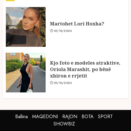
Martohet Lori Hoxha?
01/10/2024
Kjo foto e modeles atraktive,
Oriola Marashit, po bënë
xhiron e rrjetit
01/10/2024
Ballina
MAQEDONI
RAJON
BOTA
SPORT
SHOWBIZ