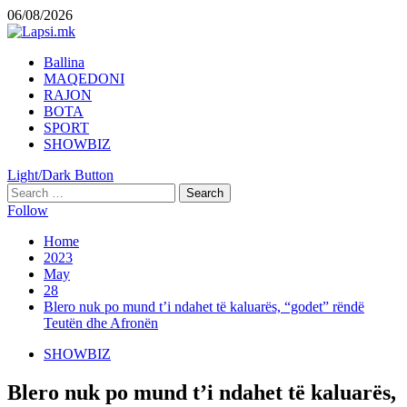
Skip
06/08/2026
to
content
Primary
Ballina
Menu
MAQEDONI
RAJON
BOTA
SPORT
SHOWBIZ
Light/Dark Button
Search
for:
Follow
Home
2023
May
28
Blero nuk po mund t’i ndahet të kaluarës, “godet” rëndë
Teutën dhe Afronën
SHOWBIZ
Blero nuk po mund t’i ndahet të kaluarës,