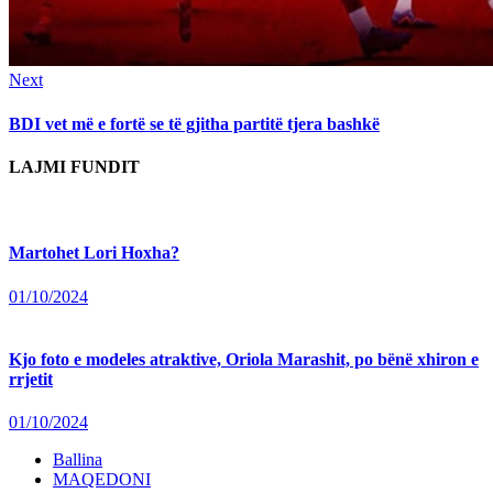
Next
Next
post:
BDI vet më e fortë se të gjitha partitë tjera bashkë
LAJMI FUNDIT
Martohet Lori Hoxha?
01/10/2024
Kjo foto e modeles atraktive, Oriola Marashit, po bënë xhiron e
rrjetit
01/10/2024
Ballina
MAQEDONI