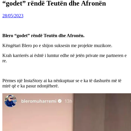
“godet” rëndë Teutën dhe Afronën
28/05/2023
Blero “godet” rëndë Teutën dhe Afronën.
Këngëtari Blero po e shijon suksesin me projekte muzikore.
Krah karrierës ai është i lumtur edhe në jetën private me partneren e
re.
Përmes një InstaStory ai ka nënkuptuar se e ka të dashurën më të
mirë që e ka pasur ndonjëherë.