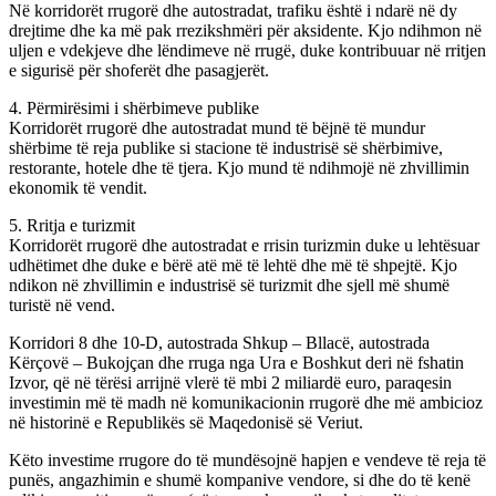
Në korridorët rrugorë dhe autostradat, trafiku është i ndarë në dy
drejtime dhe ka më pak rrezikshmëri për aksidente. Kjo ndihmon në
uljen e vdekjeve dhe lëndimeve në rrugë, duke kontribuuar në rritjen
e sigurisë për shoferët dhe pasagjerët.
4. Përmirësimi i shërbimeve publike
Korridorët rrugorë dhe autostradat mund të bëjnë të mundur
shërbime të reja publike si stacione të industrisë së shërbimive,
restorante, hotele dhe të tjera. Kjo mund të ndihmojë në zhvillimin
ekonomik të vendit.
5. Rritja e turizmit
Korridorët rrugorë dhe autostradat e rrisin turizmin duke u lehtësuar
udhëtimet dhe duke e bërë atë më të lehtë dhe më të shpejtë. Kjo
ndikon në zhvillimin e industrisë së turizmit dhe sjell më shumë
turistë në vend.
Korridori 8 dhe 10-D, autostrada Shkup – Bllacë, autostrada
Kërçovë – Bukojçan dhe rruga nga Ura e Boshkut deri në fshatin
Izvor, që në tërësi arrijnë vlerë të mbi 2 miliardë euro, paraqesin
investimin më të madh në komunikacionin rrugorë dhe më ambicioz
në historinë e Republikës së Maqedonisë së Veriut.
Këto investime rrugore do të mundësojnë hapjen e vendeve të reja të
punës, angazhimin e shumë kompanive vendore, si dhe do të kenë