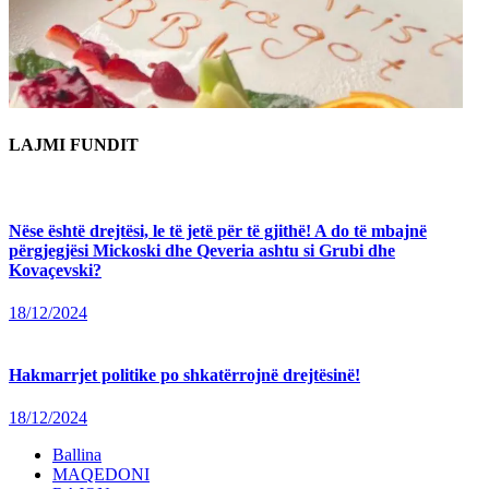
LAJMI FUNDIT
Nëse është drejtësi, le të jetë për të gjithë! A do të mbajnë
përgjegjësi Mickoski dhe Qeveria ashtu si Grubi dhe
Kovaçevski?
18/12/2024
Hakmarrjet politike po shkatërrojnë drejtësinë!
18/12/2024
Ballina
MAQEDONI