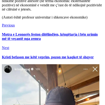
ndikime pozitive anësore (në terma ekonomik: eksternalitete
pozitive) në ekonominë e vendit me ç’rast do të ndikojnë pozitivisht
në cilësinë e jetesës.
(Autori është profesor universitar i shkencave ekonomike)
Continue
Previous
Previous
post:
Reading
Motra e Leonorës feston ditëlindjen, këngëtarja i bën urimin
më të veçantë nga zemra
Next
Next
post:
Kristi befason me këtë veprim, pozon me kaqket të shqyer