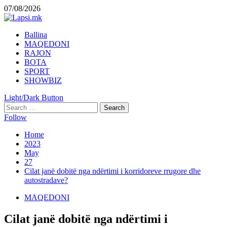
Skip
07/08/2026
to
content
Primary
Ballina
Menu
MAQEDONI
RAJON
BOTA
SPORT
SHOWBIZ
Light/Dark Button
Search
for:
Follow
Home
2023
May
27
Cilat janë dobitë nga ndërtimi i korridoreve rrugore dhe
autostradave?
MAQEDONI
Cilat janë dobitë nga ndërtimi i