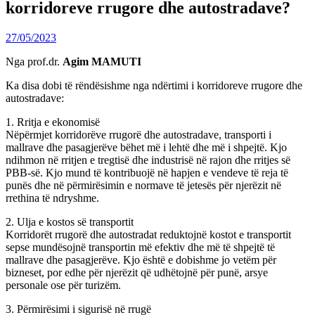
korridoreve rrugore dhe autostradave?
27/05/2023
Nga prof.dr.
Agim MAMUTI
Ka disa dobi të rëndësishme nga ndërtimi i korridoreve rrugore dhe
autostradave:
1. Rritja e ekonomisë
Nëpërmjet korridorëve rrugorë dhe autostradave, transporti i
mallrave dhe pasagjerëve bëhet më i lehtë dhe më i shpejtë. Kjo
ndihmon në rritjen e tregtisë dhe industrisë në rajon dhe rritjes së
PBB-së. Kjo mund të kontribuojë në hapjen e vendeve të reja të
punës dhe në përmirësimin e normave të jetesës për njerëzit në
rrethina të ndryshme.
2. Ulja e kostos së transportit
Korridorët rrugorë dhe autostradat reduktojnë kostot e transportit
sepse mundësojnë transportin më efektiv dhe më të shpejtë të
mallrave dhe pasagjerëve. Kjo është e dobishme jo vetëm për
bizneset, por edhe për njerëzit që udhëtojnë për punë, arsye
personale ose për turizëm.
3. Përmirësimi i sigurisë në rrugë