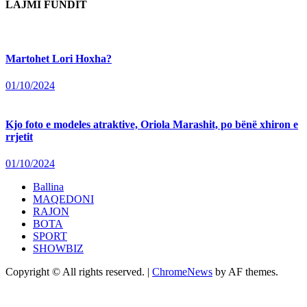
LAJMI FUNDIT
Martohet Lori Hoxha?
01/10/2024
Kjo foto e modeles atraktive, Oriola Marashit, po bënë xhiron e
rrjetit
01/10/2024
Ballina
MAQEDONI
RAJON
BOTA
SPORT
SHOWBIZ
Copyright © All rights reserved.
|
ChromeNews
by AF themes.