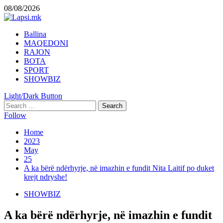
Skip
08/08/2026
to
content
Primary
Ballina
Menu
MAQEDONI
RAJON
BOTA
SPORT
SHOWBIZ
Light/Dark Button
Search
for:
Follow
Home
2023
May
25
A ka bërë ndërhyrje, në imazhin e fundit Nita Laitif po duket
krejt ndryshe!
SHOWBIZ
A ka bërë ndërhyrje, në imazhin e fundit