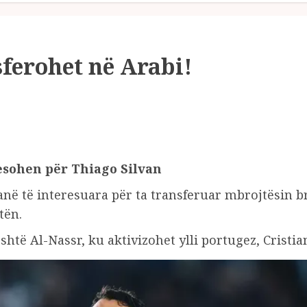
sferohet në Arabi!
esohen për Thiago Silvan
ë të interesuara për ta transferuar mbrojtësin bra
tën.
shtë Al-Nassr, ku aktivizohet ylli portugez, Cristi