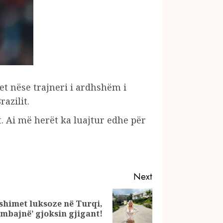
et nëse trajneri i ardhshëm i
azilit.
t. Ai më herët ka luajtur edhe për
Next
shimet luksoze në Turqi,
 ‘mbajnë’ gjoksin gjigant!