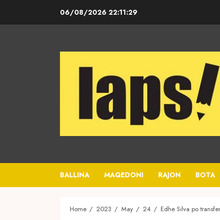
Skip
06/08/2026
22:11:30
to
content
BALLINA
MAQEDONI
RAJON
BOTA
Home
2023
May
24
Edhe Silva po transfe