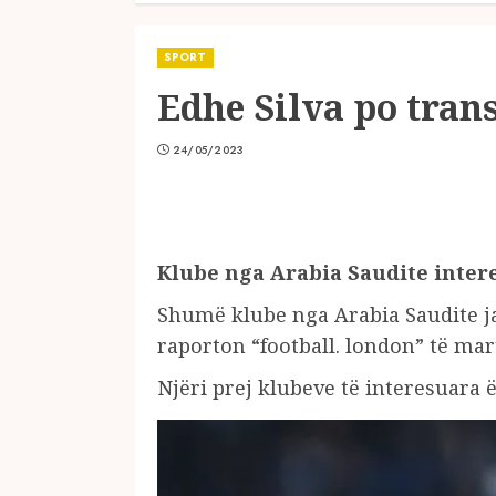
SPORT
Edhe Silva po tran
24/05/2023
Klube nga Arabia Saudite inter
Shumë klube nga Arabia Saudite jan
raporton “football. london” të mar
Njëri prej klubeve të interesuara ë