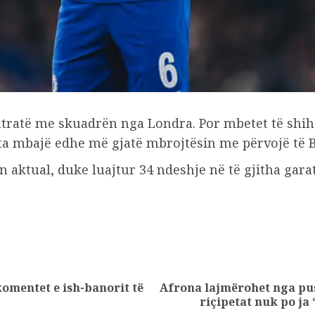
ontratë me skuadrën nga Londra. Por mbetet të shih
ta mbajë edhe më gjatë mbrojtësin me përvojë të Br
in aktual, duke luajtur 34 ndeshje në të gjitha gara
komentet e ish-banorit të
Afrona lajmërohet nga pu
Previous
Next
riçipetat nuk po ja
post:
post: