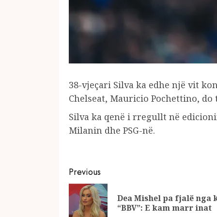
38-vjeçari Silva ka edhe një vit k
Chelseat, Mauricio Pochettino, do 
Silva ka qenë i rregullt në edicion
Milanin dhe PSG-në.
Continue
Previous
Reading
Dea Mishel pa fjalë nga 
“BBV”: E kam marr inat