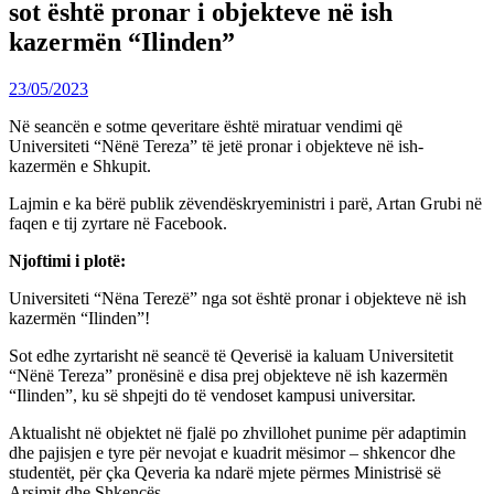
sot është pronar i objekteve në ish
kazermën “Ilinden”
23/05/2023
Në seancën e sotme qeveritare është miratuar vendimi që
Universiteti “Nënë Tereza” të jetë pronar i objekteve në ish-
kazermën e Shkupit.
Lajmin e ka bërë publik zëvendëskryeministri i parë, Artan Grubi në
faqen e tij zyrtare në Facebook.
Njoftimi i plotë:
Universiteti “Nëna Terezë” nga sot është pronar i objekteve në ish
kazermën “Ilinden”!
Sot edhe zyrtarisht në seancë të Qeverisë ia kaluam Universitetit
“Nënë Tereza” pronësinë e disa prej objekteve në ish kazermën
“Ilinden”, ku së shpejti do të vendoset kampusi universitar.
Aktualisht në objektet në fjalë po zhvillohet punime për adaptimin
dhe pajisjen e tyre për nevojat e kuadrit mësimor – shkencor dhe
studentët, për çka Qeveria ka ndarë mjete përmes Ministrisë së
Arsimit dhe Shkencës.