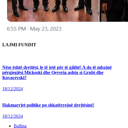
LAJMI FUNDIT
Nëse është drejtësi, le të jetë për të gjithë! A do të mbajnë
përgjegjësi Mickoski dhe Qeveria ashtu si Grubi dhe
Kovaçevski?
18/12/2024
Hakmarrjet politike po shkatërrojnë drejtësinë!
18/12/2024
Ballina