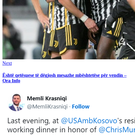
Next
Next
post:
Është qetësuese të dëgjosh mesazhe mbështetëse për vendin –
Ora Info