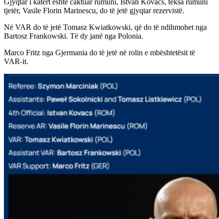
Gjyqtar i katërt është caktuar rumuni, Istvan Kovacs, teksa rumuni
tjetër, Vasile Florin Marinescu, do të jetë gjyqtar rezervistë.
Në VAR do të jetë Tomasz Kwiatkowski, që do të ndihmohet nga
Bartosz Frankowski. Të dy janë nga Polonia.
Marco Fritz nga Gjermania do të jetë në rolin e mbështetësit të
VAR-it.