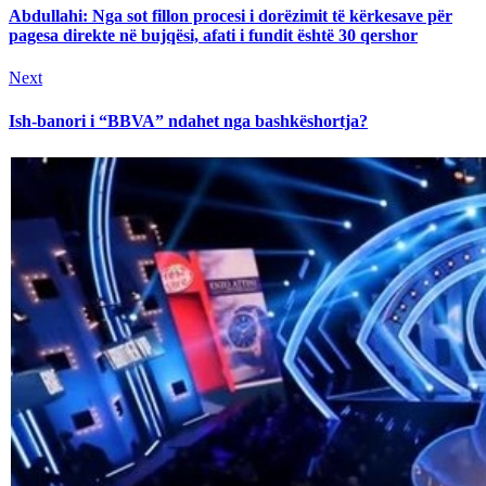
Reading
Abdullahi: Nga sot fillon procesi i dorëzimit të kërkesave për
pagesa direkte në bujqësi, afati i fundit është 30 qershor
Next
Next
post:
Ish-banori i “BBVA” ndahet nga bashkëshortja?