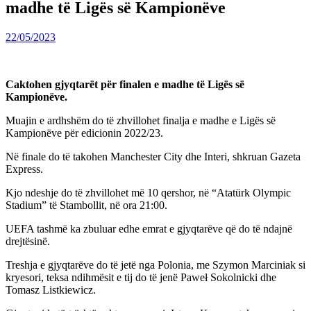
madhe të Ligës së Kampionëve
22/05/2023
Caktohen gjyqtarët për finalen e madhe të Ligës së
Kampionëve.
Muajin e ardhshëm do të zhvillohet finalja e madhe e Ligës së
Kampionëve për edicionin 2022/23.
Në finale do të takohen Manchester City dhe Interi, shkruan Gazeta
Express.
Kjo ndeshje do të zhvillohet më 10 qershor, në “Atatürk Olympic
Stadium” të Stambollit, në ora 21:00.
UEFA tashmë ka zbuluar edhe emrat e gjyqtarëve që do të ndajnë
drejtësinë.
Treshja e gjyqtarëve do të jetë nga Polonia, me Szymon Marciniak si
kryesori, teksa ndihmësit e tij do të jenë Paweł Sokolnicki dhe
Tomasz Listkiewicz.