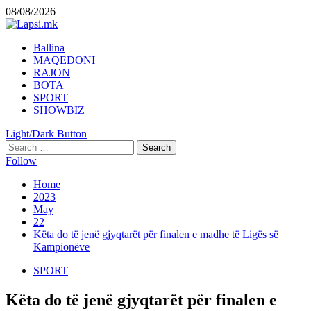
Skip
08/08/2026
to
content
Primary
Ballina
Menu
MAQEDONI
RAJON
BOTA
SPORT
SHOWBIZ
Light/Dark Button
Search
for:
Follow
Home
2023
May
22
Këta do të jenë gjyqtarët për finalen e madhe të Ligës së
Kampionëve
SPORT
Këta do të jenë gjyqtarët për finalen e