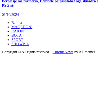
Përplasje me trajnerin, Dembele përjashtohet nga skuadra e
PSG-së
01/10/2024
Ballina
MAQEDONI
RAJON
BOTA
SPORT
SHOWBIZ
Copyright © All rights reserved.
|
ChromeNews
by AF themes.