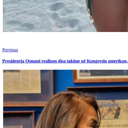
Continue
Previous
Previous
post:
Reading
Presidentja Osmani realizon disa takime në Kongresin amerikan, 