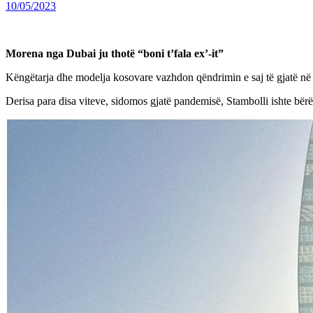
10/05/2023
Morena nga Dubai ju thotë “boni t’fala ex’-it”
Këngëtarja dhe modelja kosovare vazhdon qëndrimin e saj të gjatë n
Derisa para disa viteve, sidomos gjatë pandemisë, Stambolli ishte bër