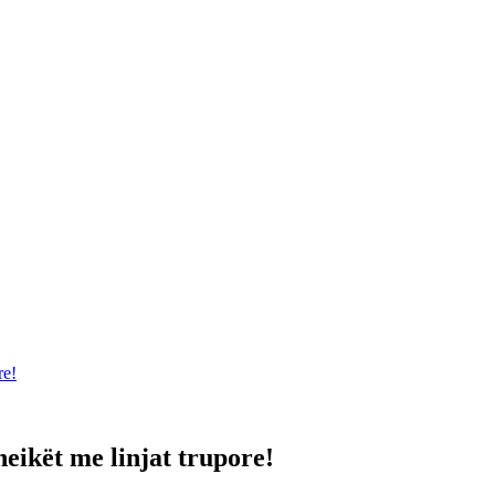
re!
eikët me linjat trupore!