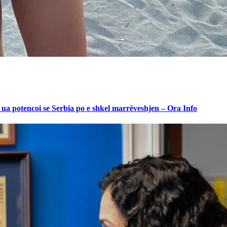
ua potencoi se Serbia po e shkel marrëveshjen – Ora Info