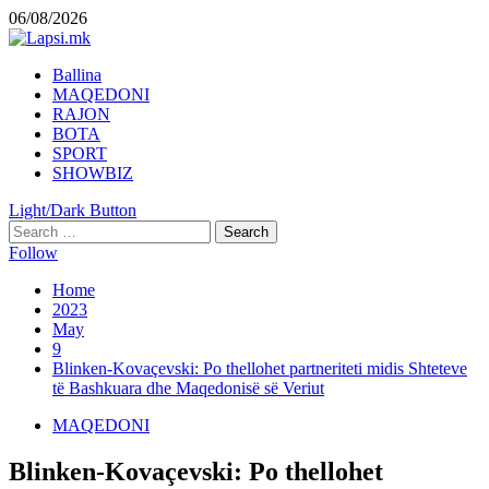
Skip
06/08/2026
to
content
Primary
Ballina
Menu
MAQEDONI
RAJON
BOTA
SPORT
SHOWBIZ
Light/Dark Button
Search
for:
Follow
Home
2023
May
9
Blinken-Kovaçevski: Po thellohet partneriteti midis Shteteve
të Bashkuara dhe Maqedonisë së Veriut
MAQEDONI
Blinken-Kovaçevski: Po thellohet