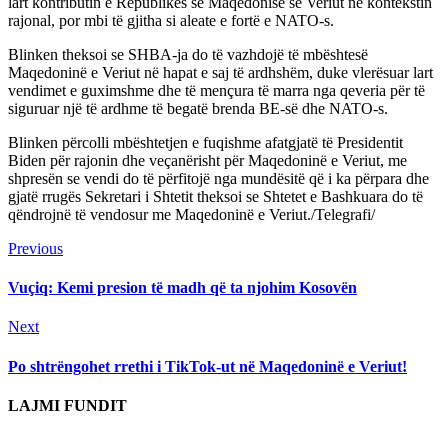
lart kontributin e Republikës së Maqedonisë së Veriut në kontekstin
rajonal, por mbi të gjitha si aleate e fortë e NATO-s.
Blinken theksoi se SHBA-ja do të vazhdojë të mbështesë
Maqedoninë e Veriut në hapat e saj të ardhshëm, duke vlerësuar lart
vendimet e guximshme dhe të mençura të marra nga qeveria për të
siguruar një të ardhme të begatë brenda BE-së dhe NATO-s.
Blinken përcolli mbështetjen e fuqishme afatgjatë të Presidentit
Biden për rajonin dhe veçanërisht për Maqedoninë e Veriut, me
shpresën se vendi do të përfitojë nga mundësitë që i ka përpara dhe
gjatë rrugës Sekretari i Shtetit theksoi se Shtetet e Bashkuara do të
qëndrojnë të vendosur me Maqedoninë e Veriut./Telegrafi/
Continue
Previous
Previous
post:
Reading
Vuçiq: Kemi presion të madh që ta njohim Kosovën
Next
Next
post:
Po shtrëngohet rrethi i TikTok-ut në Maqedoninë e Veriut!
LAJMI FUNDIT