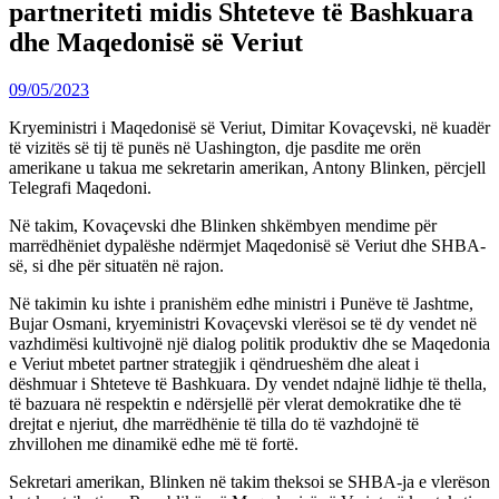
partneriteti midis Shteteve të Bashkuara
dhe Maqedonisë së Veriut
09/05/2023
Kryeministri i Maqedonisë së Veriut, Dimitar Kovaçevski, në kuadër
të vizitës së tij të punës në Uashington, dje pasdite me orën
amerikane u takua me sekretarin amerikan, Antony Blinken, përcjell
Telegrafi Maqedoni.
Në takim, Kovaçevski dhe Blinken shkëmbyen mendime për
marrëdhëniet dypalëshe ndërmjet Maqedonisë së Veriut dhe SHBA-
së, si dhe për situatën në rajon.
Në takimin ku ishte i pranishëm edhe ministri i Punëve të Jashtme,
Bujar Osmani, kryeministri Kovaçevski vlerësoi se të dy vendet në
vazhdimësi kultivojnë një dialog politik produktiv dhe se Maqedonia
e Veriut mbetet partner strategjik i qëndrueshëm dhe aleat i
dëshmuar i Shteteve të Bashkuara. Dy vendet ndajnë lidhje të thella,
të bazuara në respektin e ndërsjellë për vlerat demokratike dhe të
drejtat e njeriut, dhe marrëdhënie të tilla do të vazhdojnë të
zhvillohen me dinamikë edhe më të fortë.
Sekretari amerikan, Blinken në takim theksoi se SHBA-ja e vlerëson