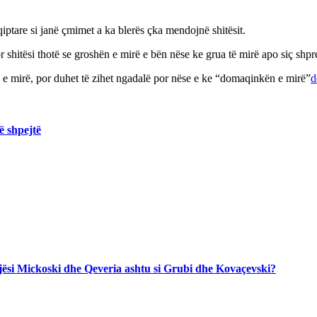
qiptare si janë çmimet a ka blerës çka mendojnë shitësit.
shitësi thotë se groshën e mirë e bën nëse ke grua të mirë apo siç shpr
e mirë, por duhet të zihet ngadalë por nëse e ke “domaqinkën e mirë”
d
ë shpejtë
jegjësi Mickoski dhe Qeveria ashtu si Grubi dhe Kovaçevski?