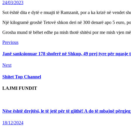
24/03/2023
Sot është dita e dytë e muajti të Ramzanit, por a ka krizë në vendet sh
Një kilogramë groshë Tetovë shkon deri në 300 denarë apo 5 euro, por 
Grosha mund të bëhet edhe pa mish thotë shitësi por me mish vjen më 
Continue
Previous
Previous
post:
Reading
Janë sanksionuar 178 shoferë në Shkup, 49 prej tyre për ngasje t
Next
Next
post:
Shitet Top Channel
LAJMI FUNDIT
Nëse është drejtësi, le të jetë për të gjithë! A do të mbajnë përg
18/12/2024