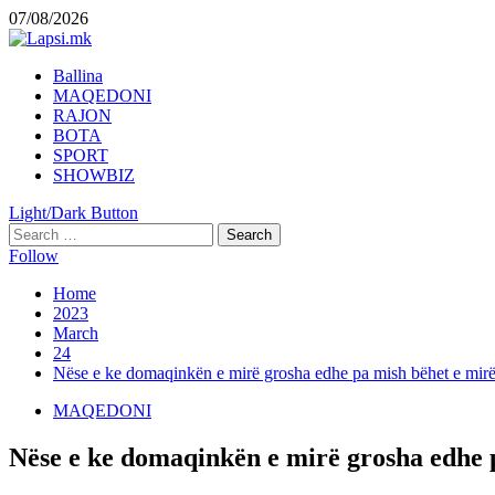
Skip
07/08/2026
to
content
Primary
Ballina
Menu
MAQEDONI
RAJON
BOTA
SPORT
SHOWBIZ
Light/Dark Button
Search
for:
Follow
Home
2023
March
24
Nëse e ke domaqinkën e mirë grosha edhe pa mish bëhet e mirë
MAQEDONI
Nëse e ke domaqinkën e mirë grosha edhe p