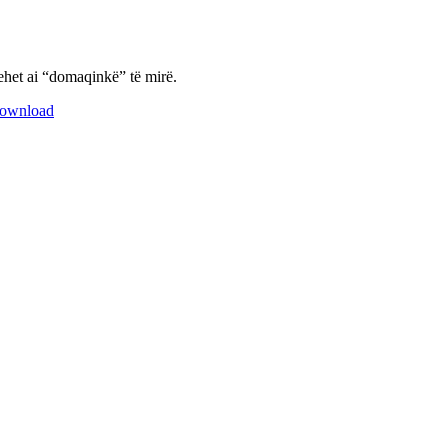
ehet ai “domaqinkë” të mirë.
ownload