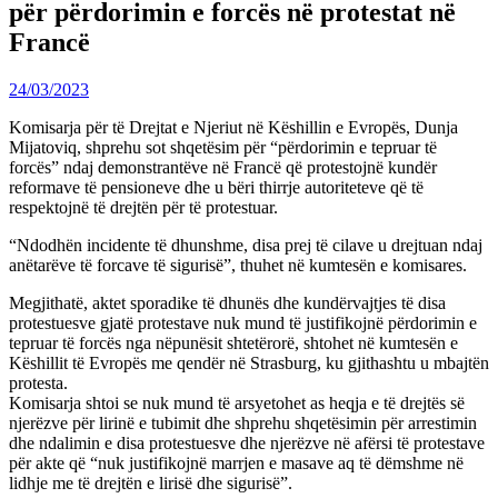
për përdorimin e forcës në protestat në
Francë
24/03/2023
Komisarja për të Drejtat e Njeriut në Këshillin e Evropës, Dunja
Mijatoviq, shprehu sot shqetësim për “përdorimin e tepruar të
forcës” ndaj demonstrantëve në Francë që protestojnë kundër
reformave të pensioneve dhe u bëri thirrje autoriteteve që të
respektojnë të drejtën për të protestuar.
“Ndodhën incidente të dhunshme, disa prej të cilave u drejtuan ndaj
anëtarëve të forcave të sigurisë”, thuhet në kumtesën e komisares.
Megjithatë, aktet sporadike të dhunës dhe kundërvajtjes të disa
protestuesve gjatë protestave nuk mund të justifikojnë përdorimin e
tepruar të forcës nga nëpunësit shtetërorë, shtohet në kumtesën e
Këshillit të Evropës me qendër në Strasburg, ku gjithashtu u mbajtën
protesta.
Komisarja shtoi se nuk mund të arsyetohet as heqja e të drejtës së
njerëzve për lirinë e tubimit dhe shprehu shqetësimin për arrestimin
dhe ndalimin e disa protestuesve dhe njerëzve në afërsi të protestave
për akte që “nuk justifikojnë marrjen e masave aq të dëmshme në
lidhje me të drejtën e lirisë dhe sigurisë”.