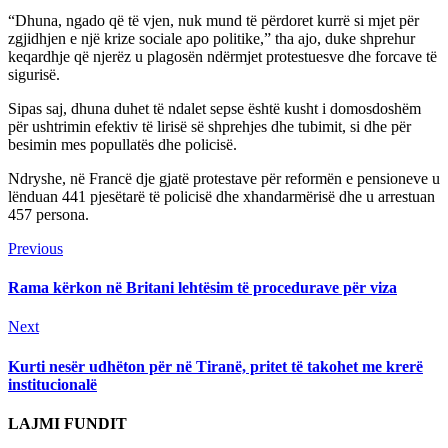
“Dhuna, ngado që të vjen, nuk mund të përdoret kurrë si mjet për
zgjidhjen e një krize sociale apo politike,” tha ajo, duke shprehur
keqardhje që njerëz u plagosën ndërmjet protestuesve dhe forcave të
sigurisë.
Sipas saj, dhuna duhet të ndalet sepse është kusht i domosdoshëm
për ushtrimin efektiv të lirisë së shprehjes dhe tubimit, si dhe për
besimin mes popullatës dhe policisë.
Ndryshe, në Francë dje gjatë protestave për reformën e pensioneve u
lënduan 441 pjesëtarë të policisë dhe xhandarmërisë dhe u arrestuan
457 persona.
Continue
Previous
Previous
post:
Reading
Rama kërkon në Britani lehtësim të procedurave për viza
Next
Next
post:
Kurti nesër udhëton për në Tiranë, pritet të takohet me krerë
institucionalë
LAJMI FUNDIT