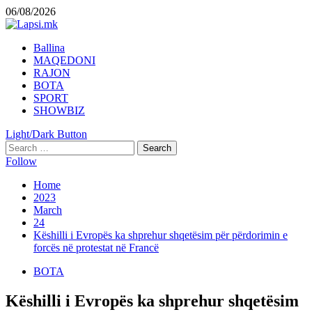
Skip
06/08/2026
to
content
Primary
Ballina
Menu
MAQEDONI
RAJON
BOTA
SPORT
SHOWBIZ
Light/Dark Button
Search
for:
Follow
Home
2023
March
24
Këshilli i Evropës ka shprehur shqetësim për përdorimin e
forcës në protestat në Francë
BOTA
Këshilli i Evropës ka shprehur shqetësim