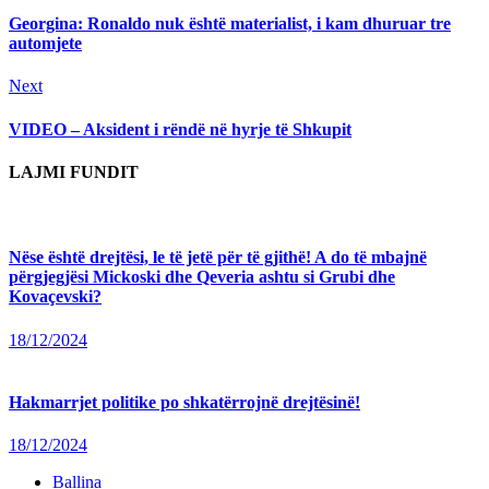
Reading
Georgina: Ronaldo nuk është materialist, i kam dhuruar tre
automjete
Next
Next
post:
VIDEO – Aksident i rëndë në hyrje të Shkupit
LAJMI FUNDIT
Nëse është drejtësi, le të jetë për të gjithë! A do të mbajnë
përgjegjësi Mickoski dhe Qeveria ashtu si Grubi dhe
Kovaçevski?
18/12/2024
Hakmarrjet politike po shkatërrojnë drejtësinë!
18/12/2024
Ballina