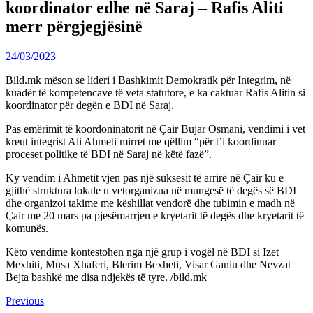
koordinator edhe në Saraj – Rafis Aliti
merr përgjegjësinë
24/03/2023
Bild.mk mëson se lideri i Bashkimit Demokratik për Integrim, në
kuadër të kompetencave të veta statutore, e ka caktuar Rafis Alitin si
koordinator për degën e BDI në Saraj.
Pas emërimit të koordoninatorit në Çair Bujar Osmani, vendimi i vet
kreut integrist Ali Ahmeti mirret me qëllim “për t’i koordinuar
proceset politike të BDI në Saraj në këtë fazë”.
Ky vendim i Ahmetit vjen pas një suksesit të arrirë në Çair ku e
gjithë struktura lokale u vetorganizua në mungesë të degës së BDI
dhe organizoi takime me këshillat vendorë dhe tubimin e madh në
Çair me 20 mars pa pjesëmarrjen e kryetarit të degës dhe kryetarit të
komunës.
Këto vendime kontestohen nga një grup i vogël në BDI si Izet
Mexhiti, Musa Xhaferi, Blerim Bexheti, Visar Ganiu dhe Nevzat
Bejta bashkë me disa ndjekës të tyre. /bild.mk
Continue
Previous
Previous
post: