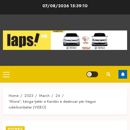
Skip
07/08/2026
15:39:10
to
content
Primary
Menu
Home
2023
March
24
“Alone”, kënga tjetër e Kanitës e destinuar për tregun
ndërkombëtar (VIDEO)
SHOWBIZ