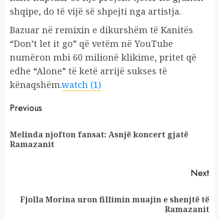
shqipe, do të vijë së shpejti nga artistja.
Bazuar në remixin e dikurshëm të Kanitës
“Don’t let it go” që vetëm në YouTube
numëron mbi 60 milionë klikime, pritet që
edhe “Alone” të ketë arrijë sukses të
kënaqshëm.
watch (1)
Continue
Previous
Reading
Melinda njofton fansat: Asnjë koncert gjatë
Pr
Ramazanit
po
Next
Fjolla Morina uron fillimin muajin e shenjtë të
Next
Ramazanit
post: