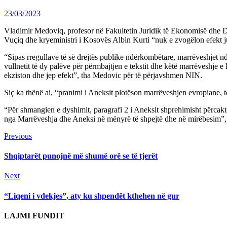
23/03/2023
Vladimir Medoviq, profesor në Fakultetin Juridik të Ekonomisë dhe Dr
Vuçiq dhe kryeministri i Kosovës Albin Kurti “nuk e zvogëlon efekt j
“Sipas rregullave të së drejtës publike ndërkombëtare, marrëveshjet ndë
vullnetit të dy palëve për përmbajtjen e tekstit dhe këtë marrëveshje 
ekziston dhe jep efekt”, tha Medovic për të përjavshmen NIN.
Siç ka thënë ai, “pranimi i Aneksit plotëson marrëveshjen evropiane, 
“Për shmangien e dyshimit, paragrafi 2 i Aneksit shprehimisht përcakto
nga Marrëveshja dhe Aneksi në mënyrë të shpejtë dhe në mirëbesim”
Continue
Previous
Previous
post:
Reading
Shqiptarët punojnë më shumë orë se të tjerët
Next
Next
post:
“Liqeni i vdekjes”, aty ku shpendët kthehen në gur
LAJMI FUNDIT