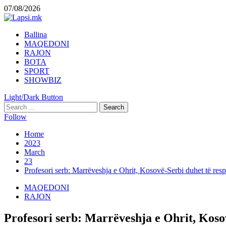
Skip
07/08/2026
to
content
Primary
Ballina
Menu
MAQEDONI
RAJON
BOTA
SPORT
SHOWBIZ
Light/Dark Button
Search
for:
Follow
Home
2023
March
23
Profesori serb: Marrëveshja e Ohrit, Kosovë-Serbi duhet të resp
MAQEDONI
RAJON
Profesori serb: Marrëveshja e Ohrit, Kosov