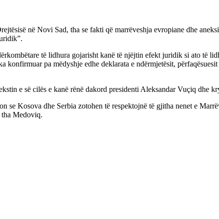
ejtësisë në Novi Sad, tha se fakti që marrëveshja evropiane dhe aneksi
uridik”.
rkombëtare të lidhura gojarisht kanë të njëjtin efekt juridik si ato të l
e ka konfirmuar pa mëdyshje edhe deklarata e ndërmjetësit, përfaqësuesit
tekstin e së cilës e kanë rënë dakord presidenti Aleksandar Vuçiq dhe k
n se Kosova dhe Serbia zotohen të respektojnë të gjitha nenet e Marrëve
, tha Medoviq.