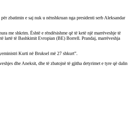
 për zbatimin e saj nuk u nënshkruan nga presidenti serb Aleksandar
idhura me shkrim. Është e rëndësishme që të ketë një marrëveshje të
 të lartë të Bashkimit Evropian (BE) Borrell. Prandaj, marrëveshja
ryeministri Kurti në Bruksel më 27 shkurt”.
shjes dhe Aneksit, dhe të zbatojnë të gjitha detyrimet e tyre që dalin